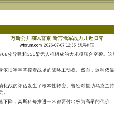
万斯公开嘲讽普京 断言俄军战力几近归零
wforum.com
2026-07-07 12:35 观局有语
由68枚导弹和351架无人机组成的大规模联合空袭。
身依旧牢牢掌控着战场的战略主动权。然而，这种依
消耗战的评估发生了根本性转变。曾经对援助乌克兰持
赏。
速下降，莫斯科每推进一米都要付出极为高昂的代价