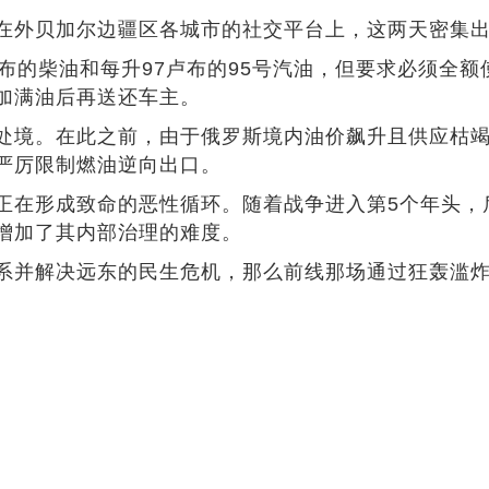
在外贝加尔边疆区各城市的社交平台上，这两天密集
布的柴油和每升97卢布的95号汽油，但要求必须全
加满油后再送还车主。
处境。在此之前，由于俄罗斯境内油价飙升且供应枯
严厉限制燃油逆向出口。
正在形成致命的恶性循环。随着战争进入第5个年头，
增加了其内部治理的难度。
系并解决远东的民生危机，那么前线那场通过狂轰滥