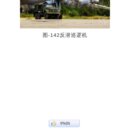
图-142反潜巡逻机
0%(0)