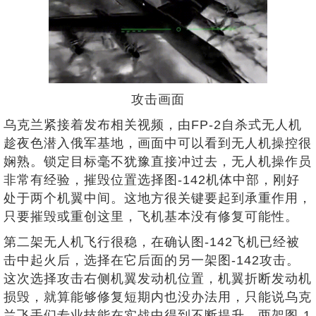
攻击画面
乌克兰紧接着发布相关视频，由FP-2自杀式无人机
趁夜色潜入俄军基地，画面中可以看到无人机操控很
娴熟。锁定目标毫不犹豫直接冲过去，无人机操作员
非常有经验，摧毁位置选择图-142机体中部，刚好
处于两个机翼中间。这地方很关键要起到承重作用，
只要摧毁或重创这里，飞机基本没有修复可能性。
第二架无人机飞行很稳，在确认图-142飞机已经被
击中起火后，选择在它后面的另一架图-142攻击。
这次选择攻击右侧机翼发动机位置，机翼折断发动机
损毁，就算能够修复短期内也没办法用，只能说乌克
兰飞手们专业技能在实战中得到不断提升。两架图-1