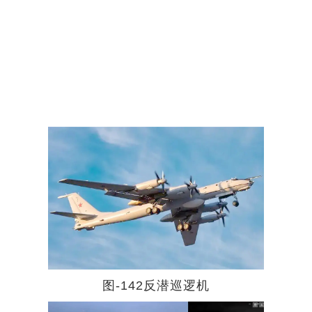
图-142反潜巡逻机