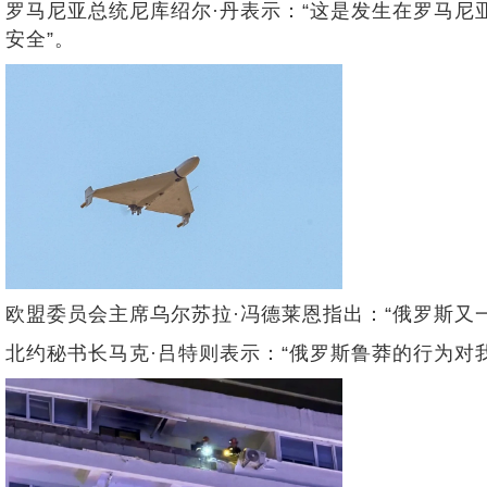
罗马尼亚总统尼库绍尔·丹表示：“这是发生在罗马
安全”。
欧盟委员会主席乌尔苏拉·冯德莱恩指出：“俄罗斯又
北约秘书长马克·吕特则表示：“俄罗斯鲁莽的行为对