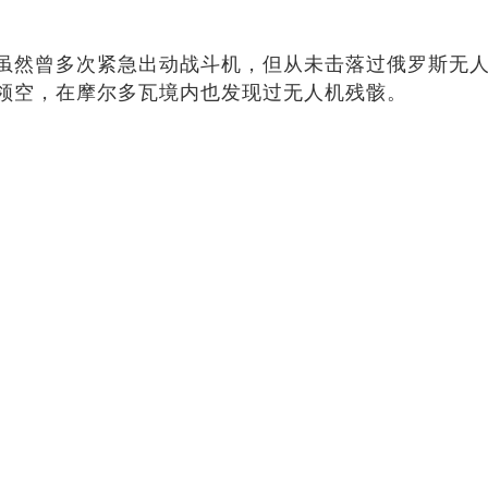
虽然曾多次紧急出动战斗机，但从未击落过俄罗斯无
领空，在摩尔多瓦境内也发现过无人机残骸。