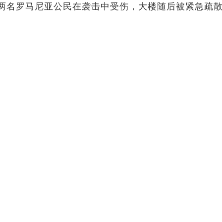
两名罗马尼亚公民在袭击中受伤，大楼随后被紧急疏