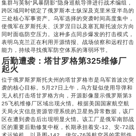
集群与英制“风暴阴影”隐身巡航导弹进行战术编组，
跨区域同时锁定了俄罗斯本土纵深及克里米亚半岛的
三处核心军事资产。乌军选择的突袭时间高度集中，
使俄军在罗斯托夫、沃罗涅日以及塞瓦斯托波尔方向
同时面临防空压力。这种多点同步爆发的打击模式，
表明乌克兰正在利用开源情报、战场侦察和远程打击
能力，持续寻找俄军防空体系的薄弱环节。
后勤遭袭：塔甘罗格第325维修厂
起火
位于俄罗斯罗斯托夫州的塔甘罗格市是乌军首波次突
袭的核心目标。5月27日上午，乌方疑似使用导弹和
无人机打击塔甘罗格方向，开源影像显示俄罗斯第3
25飞机维修厂区域出现火情。根据美国国家航空航
天局火灾信息资源管理系统的卫星热异常数据，该厂
区在遭到袭击后出现明显火情。该工厂是俄军南部战
区的重要后勤修复中枢，长期承担着安-12、安-72战
术运输机，以及图-142、伊尔-76等航空器的零部件