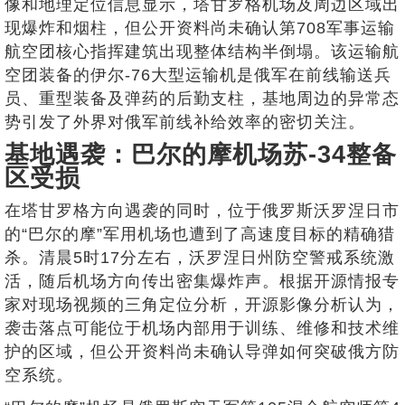
像和地理定位信息显示，塔甘罗格机场及周边区域出
现爆炸和烟柱，但公开资料尚未确认第708军事运输
航空团核心指挥建筑出现整体结构半倒塌。该运输航
空团装备的伊尔-76大型运输机是俄军在前线输送兵
员、重型装备及弹药的后勤支柱，基地周边的异常态
势引发了外界对俄军前线补给效率的密切关注。
基地遇袭：巴尔的摩机场苏-34整备
区受损
在塔甘罗格方向遇袭的同时，位于俄罗斯沃罗涅日市
的“巴尔的摩”军用机场也遭到了高速度目标的精确猎
杀。清晨5时17分左右，沃罗涅日州防空警戒系统激
活，随后机场方向传出密集爆炸声。根据开源情报专
家对现场视频的三角定位分析，开源影像分析认为，
袭击落点可能位于机场内部用于训练、维修和技术维
护的区域，但公开资料尚未确认导弹如何突破俄方防
空系统。