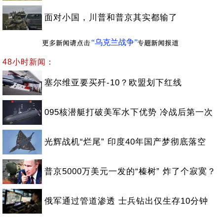
面对小国，川普和普京其实都输了
“乌克兰战争”
48小时新闻：
塞尔维亚要买歼-10？欧盟划下红线
095核潜艇打破美军水下优势 冷战后第一次
光辉战机“烂尾” 印度40年国产梦彻底落空
普京5000万美元一发的“榛树” 炸了个寂寞？
俄军通过管道渗透 士兵钻出仅生存10分钟