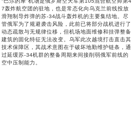
“巴尔的摩”机场是俄罗斯空天军第105混合航空师第4
7轰炸航空团的驻地，也是常态化向乌克兰前线投放
滑翔制导炸弹的苏-34战斗轰炸机的主要集结地。尽
管俄军为了规避袭击风险，此前已将部分战机进行了
动态疏散与无规律位移，但机场地面维修和挂弹整备
建筑的固化特征无法改变。乌军此次越境打击直击其
技术保障区，其战术意图在于破坏地勤维护链条，通
过延缓苏-34机群的整备周期来间接削弱俄军前线的
空中压制能力。