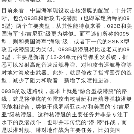
目前来看，中国海军现役攻击核潜艇的配置，十分清
晰。包含093B和新攻击核潜艇（也即军迷所称的09
5型）两个主要类型，从其性能特点来看，093B和美
国海军“弗吉尼亚”级更为类似。而军迷们所称的095
型，则和美国海军“海狼”级，或者下一代的SSNX型
攻击核潜艇更为类似。093B核潜艇相比起老式的09
3型，主要是新增了12-24单元的导弹垂发系统，据
悉可以发射高超音速反舰导弹、对地攻击巡航导弹等
对地对海攻击武器。此外，就是修改了指挥围壳的造
型，减少了阻力和噪音，新增了泵喷推进器。
093B的改进路线，基本上就是“融合型核潜艇”的路
线，就是将传统的鱼雷攻击核潜艇和巡航导弹核潜艇
职能相结合，类似于俄罗斯亚森-M和美国的“弗吉尼
亚”级核潜艇。这种核潜艇的主要任务并非是专注于
水下的反潜战斗，也即并非传统的“潜-潜”作战，而
是以潜对舰、潜对地作战为主要任务。比如美国