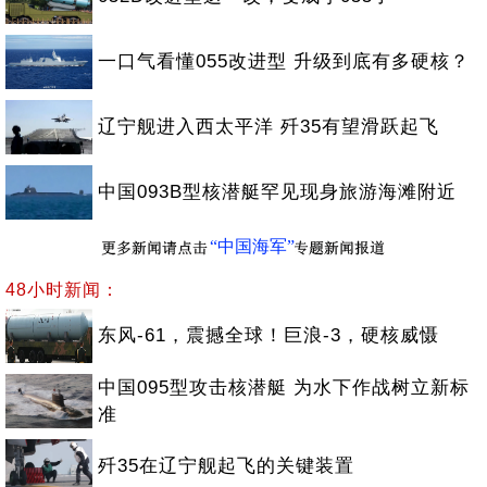
一口气看懂055改进型 升级到底有多硬核？
辽宁舰进入西太平洋 歼35有望滑跃起飞
中国093B型核潜艇罕见现身旅游海滩附近
“中国海军”
48小时新闻：
东风-61，震撼全球！巨浪-3，硬核威慑
中国095型攻击核潜艇 为水下作战树立新标
准
歼35在辽宁舰起飞的关键装置