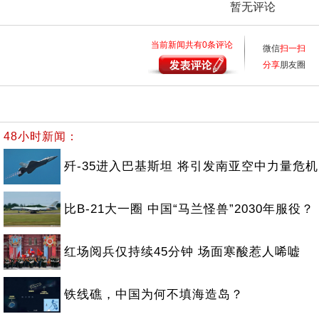
暂无评论
当前新闻共有
0
条评论
微信
扫一扫
分享
朋友圈
48小时新闻：
歼-35进入巴基斯坦 将引发南亚空中力量危机
比B-21大一圈 中国“马兰怪兽”2030年服役？
红场阅兵仅持续45分钟 场面寒酸惹人唏嘘
铁线礁，中国为何不填海造岛？