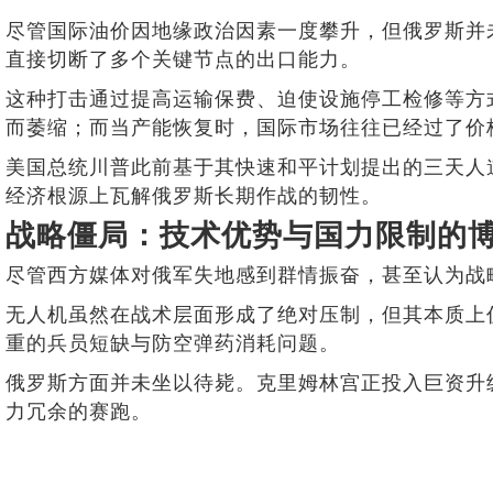
尽管国际油价因地缘政治因素一度攀升，但俄罗斯并
直接切断了多个关键节点的出口能力。
这种打击通过提高运输保费、迫使设施停工检修等方
而萎缩；而当产能恢复时，国际市场往往已经过了价
美国总统川普此前基于其快速和平计划提出的三天人
经济根源上瓦解俄罗斯长期作战的韧性。
战略僵局：技术优势与国力限制的
尽管西方媒体对俄军失地感到群情振奋，甚至认为战
无人机虽然在战术层面形成了绝对压制，但其本质上
重的兵员短缺与防空弹药消耗问题。
俄罗斯方面并未坐以待毙。克里姆林宫正投入巨资升
力冗余的赛跑。