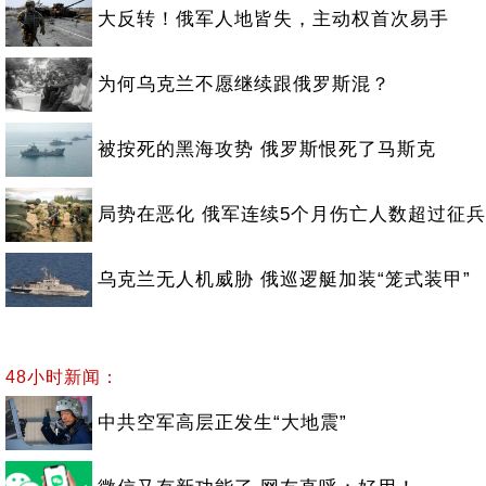
大反转！俄军人地皆失，主动权首次易手
为何乌克兰不愿继续跟俄罗斯混？
被按死的黑海攻势 俄罗斯恨死了马斯克
局势在恶化 俄军连续5个月伤亡人数超过征兵
乌克兰无人机威胁 俄巡逻艇加装“笼式装甲”
48小时新闻：
中共空军高层正发生“大地震”