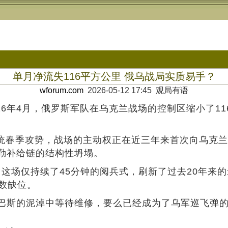
单月净流失116平方公里 俄乌战局实质易手？
wforum.com
2026-05-12 17:45 观局有语
026年4月，俄罗斯军队在乌克兰战场的控制区缩小了11
传统春季攻势，战场的主动权正在近三年来首次向乌克
勤补给链的结构性坍塌。
缩。这场仅持续了45分钟的阅兵式，刷新了过去20年
悉数缺位。
巴斯的泥淖中等待维修，要么已经成为了乌军巡飞弹