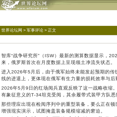
世界论坛网
>
军事评论
> 正文
智库“战争研究所”（ISW）最新的测算数据显示，2
来，俄罗斯首次在月度数据上呈现领土净流失状态。
进入2026年5月后，由于俄军始终未能发起预期的
线的进退上，更体现在俄军有生力量的损耗效率与后
2026年5月9日的红场阅兵直观反映了这一战略收
有象征意义的T-34坦克受阅，其余履带式装甲方队
那些理应出现在检阅序列中的重型装备，要么正在顿
增强现实演示，试图掩盖装备规模缩减的窘迫。