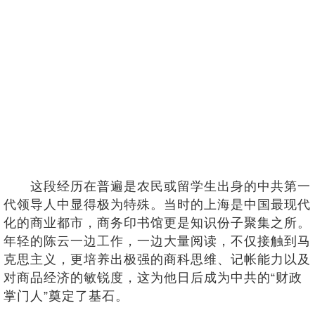
这段经历在普遍是农民或留学生出身的中共第一
代领导人中显得极为特殊。当时的上海是中国最现代
化的商业都市，商务印书馆更是知识份子聚集之所。
年轻的陈云一边工作，一边大量阅读，不仅接触到马
克思主义，更培养出极强的商科思维、记帐能力以及
对商品经济的敏锐度，这为他日后成为中共的“财政
掌门人”奠定了基石。