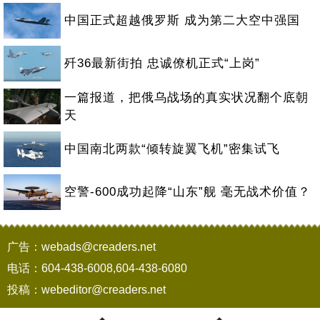
中国正式超越俄罗斯 成为第二大空中强国
歼36最新街拍 忠诚僚机正式“上岗”
一篇报道，把俄乌战场的真实状况翻个底朝
天
中国南北两款“倾转旋翼飞机”密集试飞
空警-600成功起降“山东”舰 毫无战术价值？
广告：webads@creaders.net
电话：604-438-6008,604-438-6080
投稿：webeditor@creaders.net