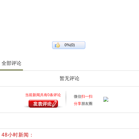
0%(0)
全部评论
暂无评论
当前新闻共有
0
条评论
微信
扫一扫
分享
朋友圈
48小时新闻：