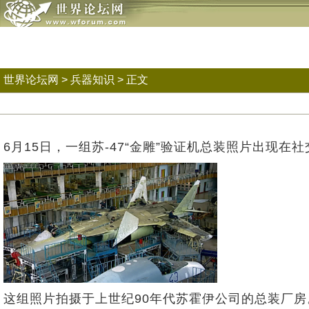
世界论坛网
>
兵器知识
> 正文
6月15日，一组苏-47“金雕”验证机总装照片出现在
这组照片拍摄于上世纪90年代苏霍伊公司的总装厂房。