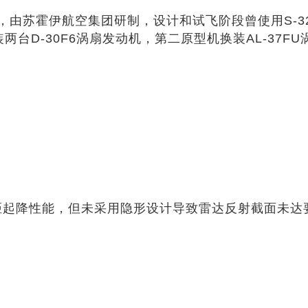
，由苏霍伊航空集团研制，设计和试飞阶段曾使用S-32、S
装两台D-30F6涡扇发动机，第二原型机换装AL-37
短距起降性能，但未采用隐形设计导致雷达反射截面未