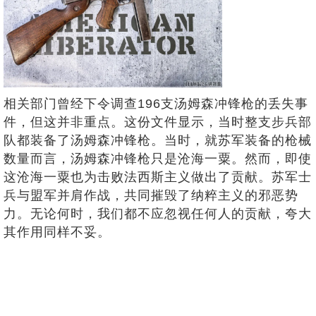
相关部门曾经下令调查196支汤姆森冲锋枪的丢失事
件，但这并非重点。这份文件显示，当时整支步兵部
队都装备了汤姆森冲锋枪。当时，就苏军装备的枪械
数量而言，汤姆森冲锋枪只是沧海一粟。然而，即使
这沧海一粟也为击败法西斯主义做出了贡献。苏军士
兵与盟军并肩作战，共同摧毁了纳粹主义的邪恶势
力。无论何时，我们都不应忽视任何人的贡献，夸大
其作用同样不妥。