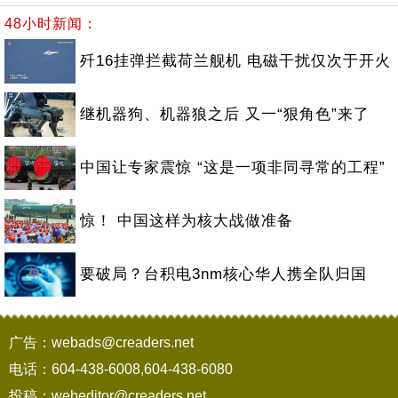
48小时新闻：
歼16挂弹拦截荷兰舰机 电磁干扰仅次于开火
继机器狗、机器狼之后 又一“狠角色”来了
中国让专家震惊 “这是一项非同寻常的工程”
惊！ 中国这样为核大战做准备
要破局？台积电3nm核心华人携全队归国
广告：webads@creaders.net
电话：604-438-6008,604-438-6080
投稿：webeditor@creaders.net