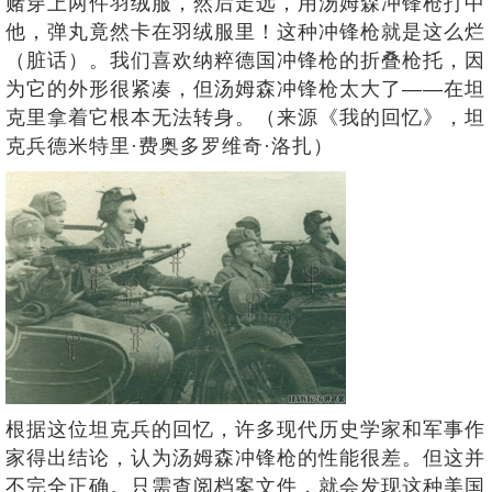
赌穿上两件羽绒服，然后走远，用汤姆森冲锋枪打中
他，弹丸竟然卡在羽绒服里！这种冲锋枪就是这么烂
（脏话）。我们喜欢纳粹德国冲锋枪的折叠枪托，因
为它的外形很紧凑，但汤姆森冲锋枪太大了——在坦
克里拿着它根本无法转身。（来源《我的回忆》，坦
克兵德米特里·费奥多罗维奇·洛扎）
根据这位坦克兵的回忆，许多现代历史学家和军事作
家得出结论，认为汤姆森冲锋枪的性能很差。但这并
不完全正确。只需查阅档案文件，就会发现这种美国