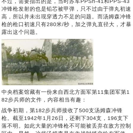
不过，需要指出的是，当时苏军PPSh-41和PPS-43
冲锋枪发射的也是铅芯被甲弹，只不过由于弹丸初速
高，所以并未出现穿透力不足的问题。而汤姆森冲锋
枪的枪口初速只有280米/秒，加之弹丸直径大，才暴
露出这个问题。
中央档案馆藏有一份来自西北方面军第11集团军第1
82步兵师的文件，内容相当有趣：
战争初期，第182步兵师接收了500支汤姆森冲锋
枪。截至1942年1月26日，还剩下304支，196支下
落不明。如此大量的冲锋枪不可能被丢弃在敌方控制