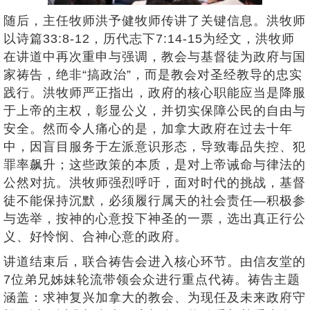
随后，主任牧师洪予健牧师传讲了关键信息。洪牧师
以诗篇33:8-12，历代志下7:14-15为经文，洪牧师
在讲道中再次重申与强调，教会与基督徒为政府与国
家祷告，绝非“搞政治”，而是教会对圣经教导的忠实
践行。洪牧师严正指出，政府的核心职能应当是降服
于上帝的主权，彰显公义，并切实保障公民的自由与
安全。然而令人痛心的是，加拿大政府在过去十年
中，因盲目服务于左派意识形态，导致毒品失控、犯
罪率飙升；这些政策的本质，是对上帝诫命与律法的
公然对抗。洪牧师强烈呼吁，面对时代的挑战，基督
徒不能保持沉默，必须履行属天的社会责任—积极参
与选举，按神的心意投下神圣的一票，选出真正行公
义、好怜悯、合神心意的政府。
讲道结束后，联合祷告会进入核心环节。由信友堂的
7位弟兄姊妹轮流带领会众进行重点代祷。祷告主题
涵盖：求神复兴加拿大的教会、为现任及未来政府守