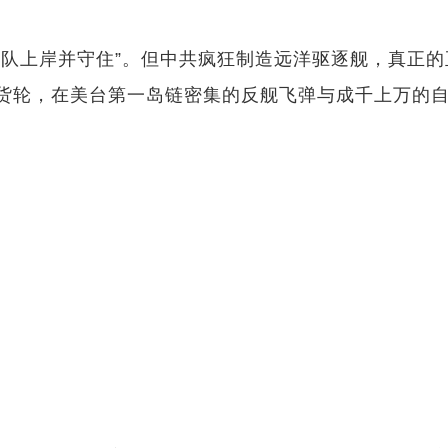
上岸并守住”。但中共疯狂制造远洋驱逐舰，真正的
，在美台第一岛链密集的反舰飞弹与成千上万的自杀