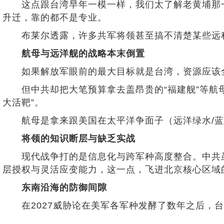
这点跟台湾早年一模一样，我们太了解老黄埔那一
升迁，靠的都不是专业。
布莱尔透露，许多共军将领甚至搞不清楚某些远程
航母与远洋舰的战略本末倒置
如果解放军眼前的最大目标就是台湾，资源应该全
但中共却把大笔预算拿去盖昂贵的“福建舰”等航母
大活靶”。
航母是拿来跟美国在太平洋争面子（远洋绿水/蓝
将领的知识断层与缺乏实战
现代战争打的是信息化与跨军种高度整合。中共虽然
层授权与灵活应变能力，这一点，飞进北京核心区域
东南沿海的防御间隙
在2027威胁论在美军各军种发酵了数年之后，台