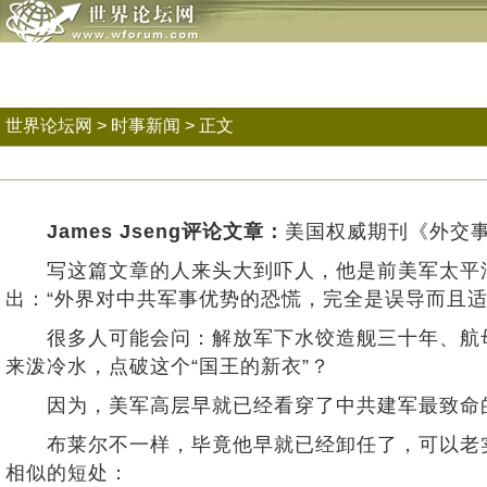
世界论坛网
>
时事新闻
> 正文
James Jseng评论文章：
美国权威期刊《外交事务
写这篇文章的人来头大到吓人，他是前美军太平洋司令
出：“外界对中共军事优势的恐慌，完全是误导而且适
很多人可能会问：解放军下水饺造舰三十年、航母
来泼冷水，点破这个“国王的新衣”？
因为，美军高层早就已经看穿了中共建军最致命的“
布莱尔不一样，毕竟他早就已经卸任了，可以老实说
相似的短处：