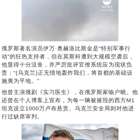
俄罗斯著名演员伊万·奥赫洛比斯金是“特别军事行
动”的狂热支持者，但在莫斯科遭到大规模空袭后，
他显得十分沮丧，并严厉批评官僚系统应为现状负
责：“(乌克兰)正无情地轰炸我们，将首都的基础设
施夷为平地。”
他曾主演俄剧《实习医生》，在俄罗斯家喻户晓。他
还曾在个人博客上宣布，为每一辆被摧毁的西方M1
坦克设立1000万卢布悬赏。乌克兰安全局则对他进
行过缺席审判。