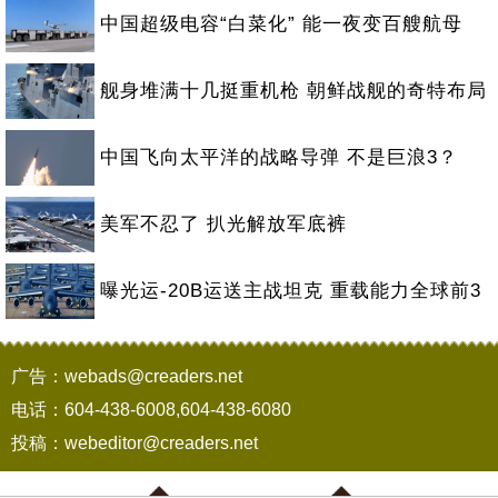
中国超级电容“白菜化” 能一夜变百艘航母
舰身堆满十几挺重机枪 朝鲜战舰的奇特布局
中国飞向太平洋的战略导弹 不是巨浪3？
美军不忍了 扒光解放军底裤
曝光运-20B运送主战坦克 重载能力全球前3
广告：webads@creaders.net
电话：604-438-6008,604-438-6080
投稿：webeditor@creaders.net