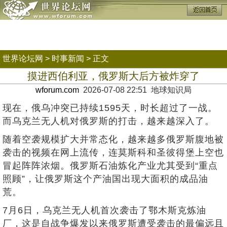
世界论坛网
>
时事新闻
> 正文
摸进西伯利亚，俄罗斯大后方被炸穿了
wforum.com
2026-07-08 22:51 地球知识局
现在，俄乌冲突已持续1595天，时长超过了一战。
而乌克兰无人机对俄罗斯的打击，越来越深入了。
随着空袭规模扩大并常态化，越来越多俄罗斯腹地被
袭击的视频在网上流传，连莫斯科和圣彼得堡上空也
冒起阵阵浓烟。俄罗斯石油炼化产业尤其受到“重点
照顾”，让俄罗斯这个产油国出现大面积的成品油
荒。
7月6日，乌克兰无人机首次袭击了鄂木斯克炼油
厂，这是自战争爆发以来俄罗斯遭受袭击的最偏远且