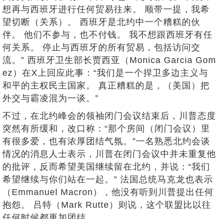
想再与西班牙进行任何贸易往来。 顺带一提，我希
望切断（关系）。 西班牙是北约中一个糟糕的伙
伴。 他们不参与，也不付钱。 我不想跟西班牙有任
何关系。 停止与西班牙的所有贸易，包括访问交
流。” 西班牙卫生部长贾西亚（Monica Garcia Gom
ez）在X上回应此事：“我们是一个捍卫多边主义与
和平的主权民主国家。 真正糟糕的是，（美国）把
外交与霸凌混为一谈。”
不过，在北约峰会的领袖闭门会议结束后，川普态度
突然有所缓和，改口称：“那个房间（闭门会议）里
有很多爱，也有浓厚团结气氛。”一名熟悉北约会谈
情况的消息人士表示，川普在闭门会议中并未重复他
的批评，反而希望美国继续留在北约，并说：“我们
希望继续与你们站在一起。” 法国总统马克龙也表示
（Emmanuel Macron），他没有听到川普提出任何
抱怨。 吕特（Mark Rutte）则说，这个联盟比以往
任何时候都更加团结。