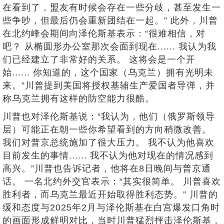
在看到了，盟友有时候会存在一些分歧，甚至发生一
些争吵，但最后仍会重新团结在一起。” 此外，川普
在北约峰会期间向泽伦斯基表示：“很难相信，对
吧？ 从椭圆形办公室那次会面到现在...... 我认为我
们已经建立了非常好的关系。 这将会是一个开
始...... 你知道的，这个国家（乌克兰）拥有光明未
来。”川普提到美国将授权基辅生产爱国者导弹，并
称乌克兰拥有这样的防空能力很酷。
川普也对泽伦斯基说：“我认为，他们（俄罗斯领导
层）可能正在朝一些你希望看到的方向稍微改善。
我们对普京总统施加了很大压力。 我不认为他喜欢
目前发生的事情...... 我不认为他对现在的情况感到
高兴。”川普也告诉记者，他将在8日晚间与普京通
话。 一名北约外交官表示：“其实很简单。 川普喜欢
胜利者，而乌克兰最近开始取得胜利态势。” 川普的
缓和态度与2025年2月与泽伦斯基在白宫爆发口角时
的画面形成鲜明对比，当时川普猛烈抨击泽伦斯基，