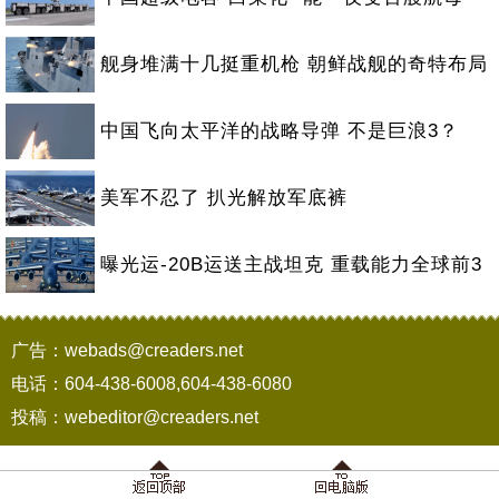
舰身堆满十几挺重机枪 朝鲜战舰的奇特布局
中国飞向太平洋的战略导弹 不是巨浪3？
美军不忍了 扒光解放军底裤
曝光运-20B运送主战坦克 重载能力全球前3
广告：webads@creaders.net
电话：604-438-6008,604-438-6080
投稿：webeditor@creaders.net