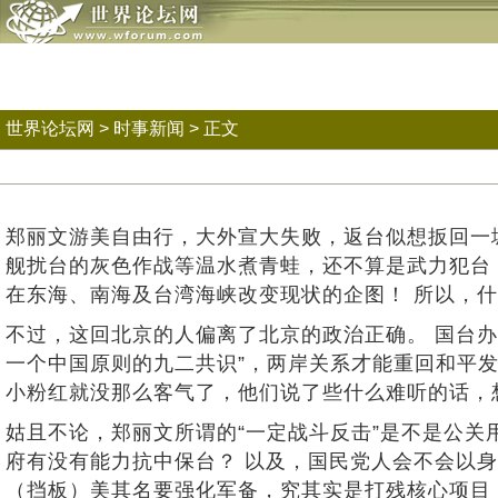
世界论坛网
>
时事新闻
> 正文
郑丽文游美自由行，大外宣大失败，返台似想扳回一
舰扰台的灰色作战等温水煮青蛙，还不算是武力犯台
在东海、南海及台湾海峡改变现状的企图！ 所以，什
不过，这回北京的人偏离了北京的政治正确。 国台办
一个中国原则的九二共识”，两岸关系才能重回和平
小粉红就没那么客气了，他们说了些什么难听的话，
姑且不论，郑丽文所谓的“一定战斗反击”是不是公
府有没有能力抗中保台？ 以及，国民党人会不会以身
（挡板）美其名要强化军备，究其实是打残核心项目