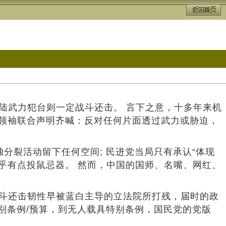
陆武力犯台则一定战斗还击。 言下之意，十多年来机
7领袖联合声明齐喊：反对任何片面透过武力或胁迫，
分裂活动留下任何空间; 民进党当局只有承认“体现
乎有点投鼠忌器。 然而，中国的国师、名嘴、网红、
战斗还击韧性早被蓝白主导的立法院所打残，届时的政
别条例/预算，到无人载具特别条例，国民党的党版