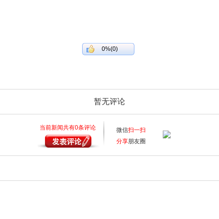
0%(0)
暂无评论
当前新闻共有
0
条评论
微信
扫一扫
分享
朋友圈