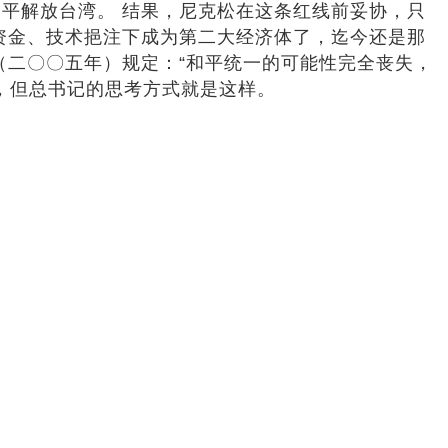
平解放台湾。 结果，尼克松在这条红线前妥协，只
资金、技术挹注下成为第二大经济体了，迄今还是那
（二〇〇五年）规定：“和平统一的可能性完全丧失，
谬，但总书记的思考方式就是这样。