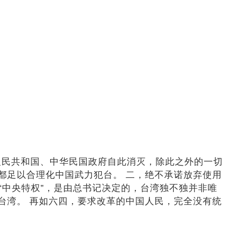
人民共和国、中华民国政府自此消灭，除此之外的一切
都足以合理化中国武力犯台。 二，绝不承诺放弃使用
“中央特权”，是由总书记决定的，台湾独不独并非唯
台湾。 再如六四，要求改革的中国人民，完全没有统