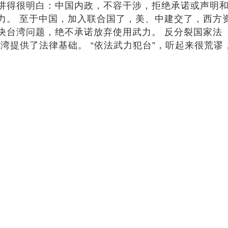
讲得很明白：中国内政，不容干涉，拒绝承诺或声明和
力。 至于中国，加入联合国了，美、中建交了，西方
决台湾问题，绝不承诺放弃使用武力。 反分裂国家法
湾提供了法律基础。 “依法武力犯台”，听起来很荒