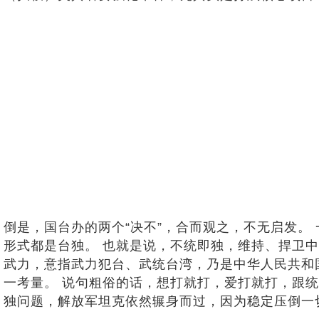
倒是，国台办的两个“决不”，合而观之，不无启发
形式都是台独。 也就是说，不统即独，维持、捍卫中
武力，意指武力犯台、武统台湾，乃是中华人民共和国
一考量。 说句粗俗的话，想打就打，爱打就打，跟统
独问题，解放军坦克依然辗身而过，因为稳定压倒一