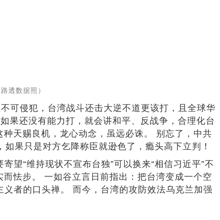
（路透数据照）
圣不可侵犯，台湾战斗还击大逆不道更该打，且全球华
，如果还没有能力打，就会讲和平、反战争，合理化台
这种天赐良机，龙心动念，虽远必诛。 别忘了，中共
”，如果只是对方乞降称臣就逊色了，瘾头高下立判！
寄望“维持现状不宣布台独”可以换来“相信习近平”不
实而怯步。 一如谷立言日前指出：把台湾变成一个空
主义者的口头禅。 而今，台湾的攻防效法乌克兰加强