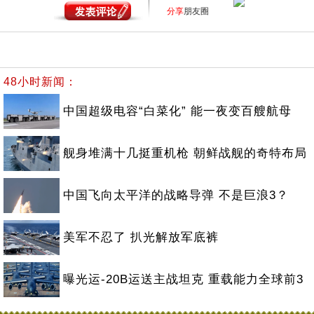
分享
朋友圈
48小时新闻：
中国超级电容“白菜化” 能一夜变百艘航母
舰身堆满十几挺重机枪 朝鲜战舰的奇特布局
中国飞向太平洋的战略导弹 不是巨浪3？
美军不忍了 扒光解放军底裤
曝光运-20B运送主战坦克 重载能力全球前3