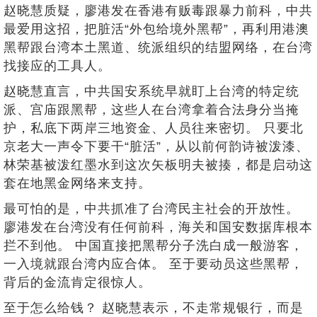
赵晓慧质疑，廖港发在香港有贩毒跟暴力前科，中共
最爱用这招，把脏活“外包给境外黑帮”，再利用港澳
黑帮跟台湾本土黑道、统派组织的结盟网络，在台湾
找接应的工具人。
赵晓慧直言，中共国安系统早就盯上台湾的特定统
派、宫庙跟黑帮，这些人在台湾拿着合法身分当掩
护，私底下两岸三地资金、人员往来密切。 只要北
京老大一声令下要干“脏活”，从以前何韵诗被泼漆、
林荣基被泼红墨水到这次矢板明夫被揍，都是启动这
套在地黑金网络来支持。
最可怕的是，中共抓准了台湾民主社会的开放性。
廖港发在台湾没有任何前科，海关和国安数据库根本
拦不到他。 中国直接把黑帮分子洗白成一般游客，
一入境就跟台湾内应合体。 至于要动员这些黑帮，
背后的金流肯定很惊人。
至于怎么给钱？ 赵晓慧表示，不走常规银行，而是