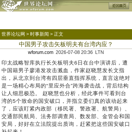
世界论坛网
>
时事新闻
> 正文
中国男子攻击矢板明夫有台湾内应？
wforum.com
2026-07-08 20:36 LTN
印太战略智库执行长矢板明夫6日在台中演讲后，遭
中国籍男子廖港发攻击溅血，作家赵晓慧发长文指
出，从北京到台湾有四层垂直指挥系统，直言这绝对
是一场精心布局的“里应外合”跨海袭击战，背后结构
让人细思极恐。 赵晓慧也分析，经此事件可看到台
湾的5个致命的国安破口，并指立委们真的该动起来
了，应该盯紧内政部（移民署、警政署、航警局）、
交通部民航局、法务部调查局、数发部、金管会和国
安局，好好在立法院提出质询，赶紧把这些国安破口
补起来！