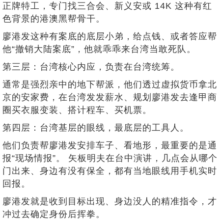
正牌特工，专门找三合会、新义安或 14K 这种有红
色背景的港澳黑帮骨干。
廖港发这种有案底的底层小弟，给点钱、或者答应帮
他“撤销大陆案底”，他就乖乖来台湾当敢死队。
第三层：台湾核心内应，负责在台湾统筹。
通常是强烈亲中的地下帮派，他们透过虚拟货币拿北
京的安家费，在台湾发发薪水、规划廖港发去逢甲商
圈买衣服变装、搭计程车、买机票。
第四层：台湾基层的眼线，最底层的工具人。
他们负责帮廖港发安排车子、看地形，最重要的是通
报“现场情报”。 矢板明夫在台中演讲，几点会从哪个
门出来、身边有没有保全，都有当地眼线用手机实时
回报。
廖港发就是收到目标出现、身边没人的精准指令，才
冲过去确定身份后挥拳。