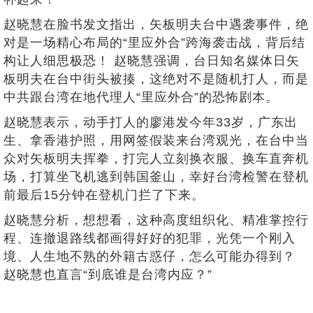
赵晓慧在脸书发文指出，矢板明夫台中遇袭事件，绝
对是一场精心布局的“里应外合”跨海袭击战，背后结
构让人细思极恐！ 赵晓慧强调，台日知名媒体日矢
板明夫在台中街头被揍，这绝对不是随机打人，而是
中共跟台湾在地代理人“里应外合”的恐怖剧本。
赵晓慧表示，动手打人的廖港发今年33岁，广东出
生、拿香港护照，用网签假装来台湾观光，在台中当
众对矢板明夫挥拳，打完人立刻换衣服、换车直奔机
场，打算坐飞机逃到韩国釜山，幸好台湾检警在登机
前最后15分钟在登机门拦了下来。
赵晓慧分析，想想看，这种高度组织化、精准掌控行
程、连撤退路线都画得好好的犯罪，光凭一个刚入
境、人生地不熟的外籍古惑仔，怎么可能办得到？
赵晓慧也直言“到底谁是台湾内应？”