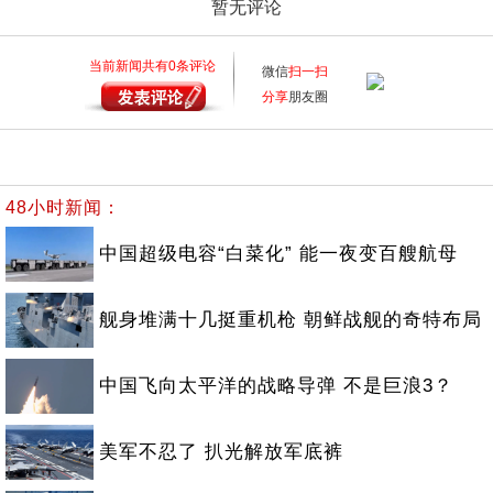
暂无评论
当前新闻共有
0
条评论
微信
扫一扫
分享
朋友圈
48小时新闻：
中国超级电容“白菜化” 能一夜变百艘航母
舰身堆满十几挺重机枪 朝鲜战舰的奇特布局
中国飞向太平洋的战略导弹 不是巨浪3？
美军不忍了 扒光解放军底裤