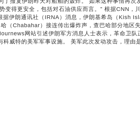
道：“是为了报复伊朗昨天对船舶的轰炸。 如果这种事情
会让局势变得更安全，包括对石油供应而言。” 根据CN
据伊朗通讯社（IRNA）消息，伊朗基希岛（Kish I
k）及查巴哈（Chabahar）接连传出爆炸声，查巴哈部
方的Nournews网站引述伊朗军方消息人士表示，革
林与科威特的美军军事设施。 美军此次发动攻击，理由