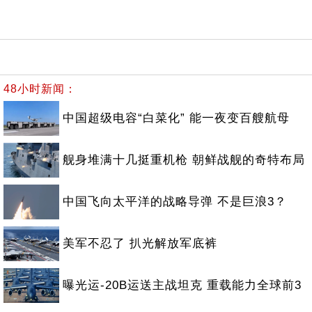
48小时新闻：
中国超级电容“白菜化” 能一夜变百艘航母
舰身堆满十几挺重机枪 朝鲜战舰的奇特布局
中国飞向太平洋的战略导弹 不是巨浪3？
美军不忍了 扒光解放军底裤
曝光运-20B运送主战坦克 重载能力全球前3