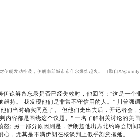
对伊朗发动空袭，伊朗南部城市布什尔爆炸起火。 （取自X/@emilyksc
美伊谅解备忘录是否已经失效时，他回答：“这是一个
维持。 我发现他们是非常不守信用的人。” 川普强调
，他们当时确实同意了。 但他们走出去后，开记者会
的谈判内容都是围绕这个议题。” 一名了解相关讨论的美
愤怒; 另一部分原因则是，伊朗趁他出席北约峰会期
耐心，尤其是不满伊朗在核谈判上似乎刻意拖延。