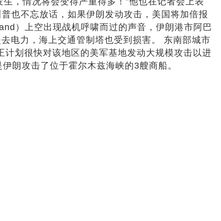
再次发生，情况将会变得严重得多！”他也在记者会上表
N，川普也不忘放话，如果伊朗发动攻击，美国将加倍报
sland）上空出现战机呼啸而过的声音，伊朗港市阿巴
分地区失去电力，海上交通管制塔也受到损害。 东南部城市
命卫队正计划很快对该地区的美军基地发动大规模攻击以进
是伊朗攻击了位于霍尔木兹海峡的3艘商船。