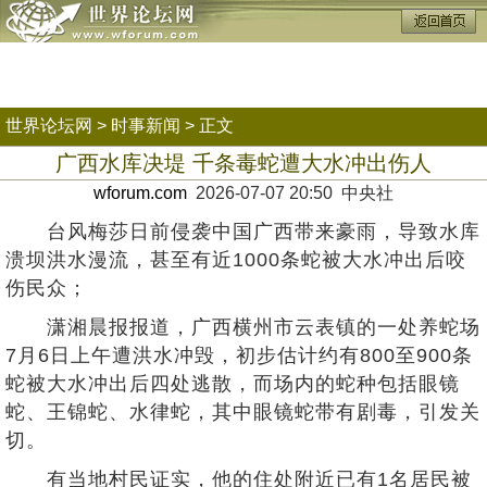
世界论坛网
>
时事新闻
> 正文
广西水库决堤 千条毒蛇遭大水冲出伤人
wforum.com
2026-07-07 20:50 中央社
台风梅莎日前侵袭中国广西带来豪雨，导致水库
溃坝洪水漫流，甚至有近1000条蛇被大水冲出后咬
伤民众；
潇湘晨报报道，广西横州市云表镇的一处养蛇场
7月6日上午遭洪水冲毁，初步估计约有800至900条
蛇被大水冲出后四处逃散，而场内的蛇种包括眼镜
蛇、王锦蛇、水律蛇，其中眼镜蛇带有剧毒，引发关
切。
有当地村民证实，他的住处附近已有1名居民被