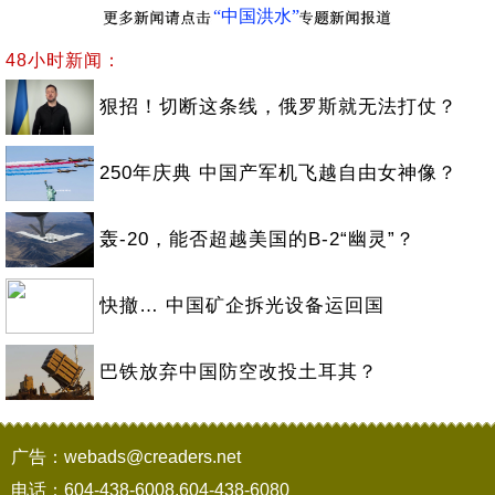
“中国洪水”
48小时新闻：
狠招！切断这条线，俄罗斯就无法打仗？
250年庆典 中国产军机飞越自由女神像？
轰-20，能否超越美国的B-2“幽灵”？
快撤… 中国矿企拆光设备运回国
巴铁放弃中国防空改投土耳其？
广告：webads@creaders.net
电话：604-438-6008,604-438-6080