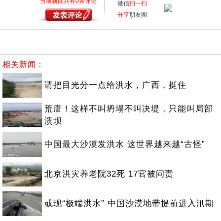
当前新闻共有
0
条评论
微信
扫一扫
分享
朋友圈
相关新闻：
请把目光分一点给洪水，广西，挺住
荒唐！这样不叫坍塌不叫决堤，只能叫局部
溃坝
中国最大沙漠发洪水 这世界越来越“古怪”
北京洪灾养老院32死 17官被问责
或现“极端洪水” 中国沙漠地带提前进入汛期