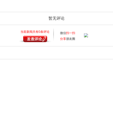
暂无评论
当前新闻共有
0
条评论
微信
扫一扫
分享
朋友圈