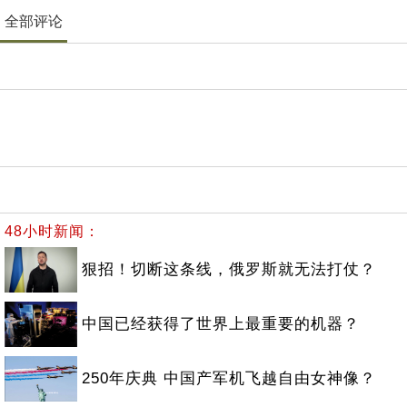
全部评论
48小时新闻：
狠招！切断这条线，俄罗斯就无法打仗？
中国已经获得了世界上最重要的机器？
250年庆典 中国产军机飞越自由女神像？