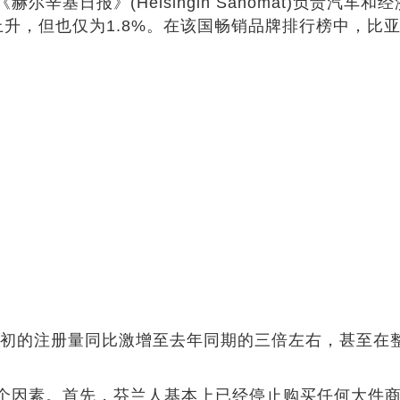
报》(Helsingin Sanomat)负责汽车和经济报道
，但也仅为1.8%。在该国畅销品牌排行榜中，比亚迪排
的注册量同比激增至去年同期的三倍左右，甚至在整个欧
素。首先，芬兰人基本上已经停止购买任何大件商品：