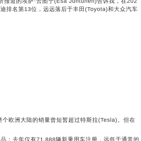
的埃萨·云图宁(Esa Juntunen)告诉我，在202
名第13位，远远落后于丰田(Toyota)和大众汽车
洲大陆的销量曾短暂超过特斯拉(Tesla)。但在
去年仅有71,888辆新乘用车注册，远低于通常的