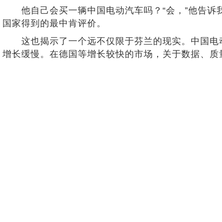
他自己会买一辆中国电动汽车吗？“会，”他告诉我
国家得到的最中肯评价。
这也揭示了一个远不仅限于芬兰的现实。中国电动
增长缓慢。在德国等增长较快的市场，关于数据、质