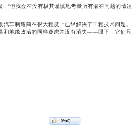
，“但我会在没有极其谨慎地考量所有潜在问题的情况
汽车制造商在很大程度上已经解决了工程技术问题。
量和地缘政治的同样疑虑并没有消失——眼下，它们
0%(0)