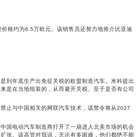
价格约为6.5万欧元。该销售员还努力地推介比亚迪
是到年底生产出免征关税的欧盟制造汽车。米科提出
起来是在当地组装的，从而避开关税。至于是否有公司
止与中国相关的网联汽车技术，该禁令将从2027
中国电动汽车制造商打开了一扇进入北美市场的机会
化扩张。该高管对我说，无论有多困难，他们都绝不能