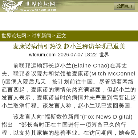
世界论坛网
>
时事新闻
> 正文
麦康诺病情引热议 赵小兰称访华现已返美
wforum.com
2026-07-07 18:22 世界
前联邦运输部长赵小兰(Elaine Chao)在其丈
夫、联邦参议院共和党领袖麦康诺(Mitch McConnel
l)因病入院后几天，按计划前往中国。尽管随着网络
谣言四起，麦康诺的病情依然充满谜团，但赵小兰的
发言人表示，麦康诺当时的病情并未严重到需要让赵
小兰取消行程。该发言人称，赵小兰现已返回美国。
该发言人向“福斯数位新闻”(Fox News Digital)
指出：“部长当时正在中国进行一项筹备已久的行
程，以支持其家族的慈善事业。在访问期间，她会见