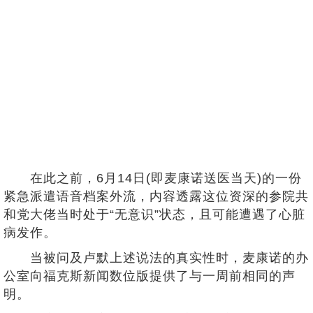
在此之前，6月14日(即麦康诺送医当天)的一份
紧急派遣语音档案外流，内容透露这位资深的参院共
和党大佬当时处于“无意识”状态，且可能遭遇了心脏
病发作。
当被问及卢默上述说法的真实性时，麦康诺的办
公室向福克斯新闻数位版提供了与一周前相同的声
明。