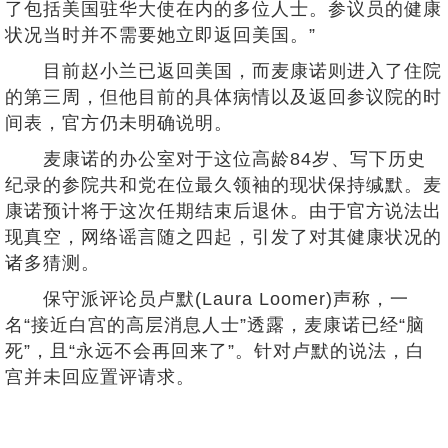
了包括美国驻华大使在内的多位人士。参议员的健康
状况当时并不需要她立即返回美国。”
目前赵小兰已返回美国，而麦康诺则进入了住院
的第三周，但他目前的具体病情以及返回参议院的时
间表，官方仍未明确说明。
麦康诺的办公室对于这位高龄84岁、写下历史
纪录的参院共和党在位最久领袖的现状保持缄默。麦
康诺预计将于这次任期结束后退休。由于官方说法出
现真空，网络谣言随之四起，引发了对其健康状况的
诸多猜测。
保守派评论员卢默(Laura Loomer)声称，一
名“接近白宫的高层消息人士”透露，麦康诺已经“脑
死”，且“永远不会再回来了”。针对卢默的说法，白
宫并未回应置评请求。