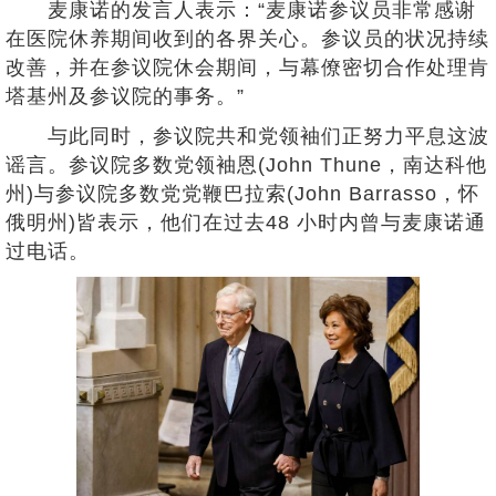
麦康诺的发言人表示：“麦康诺参议员非常感谢
在医院休养期间收到的各界关心。参议员的状况持续
改善，并在参议院休会期间，与幕僚密切合作处理肯
塔基州及参议院的事务。”
与此同时，参议院共和党领袖们正努力平息这波
谣言。参议院多数党领袖恩(John Thune，南达科他
州)与参议院多数党党鞭巴拉索(John Barrasso，怀
俄明州)皆表示，他们在过去48 小时内曾与麦康诺通
过电话。