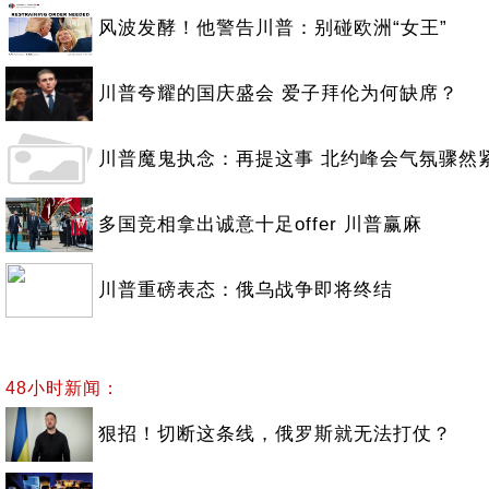
风波发酵！他警告川普：别碰欧洲“女王”
川普夸耀的国庆盛会 爱子拜伦为何缺席？
川普魔鬼执念：再提这事 北约峰会气氛骤然
多国竞相拿出诚意十足offer 川普赢麻
川普重磅表态：俄乌战争即将终结
48小时新闻：
狠招！切断这条线，俄罗斯就无法打仗？