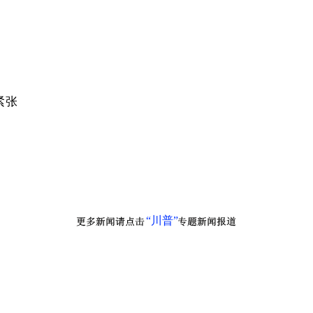
紧张
“川普”