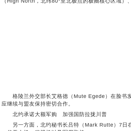
（High North，北纬80°至北极点的极圈核心区
格陵兰外交部长艾格德（Mute Egede）在脸
应继续与盟友保持密切合作。
北约承诺大额军购 加强国防拉拢川普
另一方面，北约秘书长吕特（Mark Rutte）