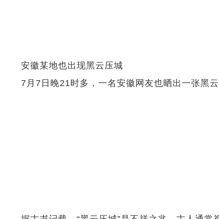
安徽某地也出现黑云压城
7月7日晚21时多，一名安徽网友也晒出一张黑云
据古书记载，“黑云压城”是不祥之兆，古人通常视