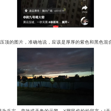
压顶的图片，准确地说，应该是厚厚的紫色和黑色混
为兵灾、变故或天象的示警。X网民也纷纷留言：“天