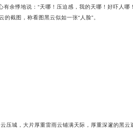
余悸地说：“天哪！压迫感，我的天哪！好吓人哪！”
的截图，称看图黑云似如一张“人脸”。
压城，大片厚重雷雨云铺满天际，厚重深邃的黑云遮