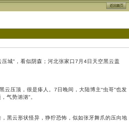
压城”，看似阴森；河北张家口7月4日天空黑云盖
黑云压顶，很是瘆人。7日晚间，大陆博主“虫哥”也发
，气势汹汹”。
，黑云形状怪异，狰狞恐怖，似如张牙舞爪的压向地