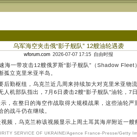
乌军海空夹击俄“影子舰队” 12艘油轮遇袭
wforum.com
2026-07-07 17:15 自由时报
带攻击12艘俄罗斯“影子舰队”（Shadow Fle
渐孤立克里米亚半岛。
后勤枢纽，乌克兰近几周来持续加大对克里米亚物流
人机部队指出，7月6日袭击2艘“影子舰队”油轮，7
i）表示，在整日的海空作战取得大规模战果，这些油轮
给的战斗仍在继续。
RITY SERVICE OF UKRAINE/Agence France-Presse/Getty I