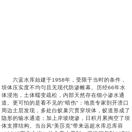
六蓝水库始建于1958年，受限于当时的条件，
坝体压实度不均匀且无现代防渗帷幕。历经66年水
体浸泡，土体蠕变疏松，内部天然存在细小渗水通
道。更可怕的是看不见的“暗伤”：地质专家剖开溃口
周边土层发现，多处白蚁巢穴贯穿坝体，蚁道形成了
隐形的输水通道；加上岸坡绕渗，日积月累掏空了坝
体支撑结构。当台风“美莎克”带来远超水库总库容