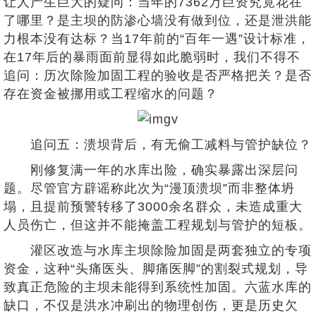
让人产生巨大的疑问：当年的7362万巨资究竟花在
了哪里？是主坝的防渗心墙没有做到位，还是泄洪能
力根本没有达标？当17年前的“百年一遇”设计标准，
在17年后的暴雨面前显得如此脆弱时，我们不得不
追问：历次除险加固工程的验收是否严格把关？是否
存在资金被挪用或工程缩水的问题？
追问五：溃坝背后，有无偷工减料与管护缺位？
刚修复满一年的水库出险，确实暴露出深层问
题。尽管官方辟谣称此次为“漫顶溃坝”而非整体坍
塌，且提前预警转移了3000余名群众，未造成重大
人员伤亡，但这并不能掩盖工程规划与管护的短板。
灌区改造与水库主坝除险加固是两套独立的专项
资金，这种“头痛医头、脚痛医脚”的割裂式规划，导
致真正危险的主坝未能得到系统性加固。六蓝水库的
缺口，不仅是洪水冲刷出的物理创伤，更是历史欠