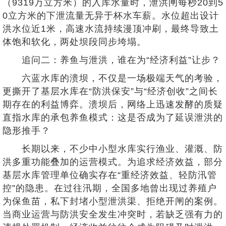
（9319万立方米）的入库水量时，泄洪闸每秒20到5
0立方米的下泄流量无异于杯水车薪。水位超出设计
洪水位近1米，高速水流持续漫顶冲刷，最终导致土
体饱和软化，两处坝段同步垮塌。
追问二：养鱼与泄洪，谁在为“经济利益”让步？
六蓝水库的溃坝，不仅是一场极端天气的考验，
更撕开了基层水库在“防洪保安”与“经济创收”之间长
期存在的利益博弈。溃坝后，网络上迅速发酵的质疑
直指水库的承包养鱼模式：这是否成为了延误泄洪的
隐形推手？
长期以来，不少中小型水库实行渔业、灌溉、防
洪多重功能叠加的运营模式。为追求经济效益，部分
基层水库管理单位确实存在“重经济效益、轻防汛管
控”的隐患。在过往汛期，全国多地曾出现过养殖户
为保鱼苗，私下封堵小型泄洪渠、拒绝开闸的案例。
当商业运营与防洪安全发生冲突时，若缺乏强有力的