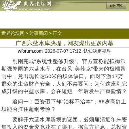
世界论坛网
>
时事新闻
> 正文
广西六蓝水库决堤，网友爆出更多内幕
wforum.com
2026-07-07 17:12 认知决定视界
刚刚完成“系统性整修升级”、官方宣称能抵御汛
期强降雨的六蓝水库，在台风“美莎克”带来的极端暴
雨中，竟出现长达50米的坝体缺口。面对下游17万
群众的生命财产安全，人们不禁要问：为何这座刚完
成升级的中型水库，会在短短一年后发生严重险情？
追问一：巨资砸下却“治标不治本”，66岁高龄土
坝能否扛住超纲考验？
要解开六蓝水库溃坝的谜团，必须厘清近年来密
集投入的资金究竟花在了哪里。据官方消息，总投资