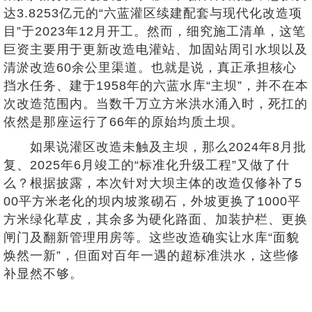
达3.8253亿元的“六蓝灌区续建配套与现代化改造项
目”于2023年12月开工。然而，细究施工清单，这笔
巨资主要用于更新改造电灌站、加固站周引水坝以及
清淤改造60余公里渠道。也就是说，真正承担核心
挡水任务、建于1958年的六蓝水库“主坝”，并不在本
次改造范围内。当数千万立方米洪水涌入时，死扛的
依然是那座运行了66年的原始均质土坝。
如果说灌区改造未触及主坝，那么2024年8月批
复、2025年6月竣工的“标准化升级工程”又做了什
么？根据披露，本次针对大坝主体的改造仅修补了5
00平方米老化的坝内坡浆砌石，外坡更换了1000平
方米绿化草皮，其余多为硬化路面、加装护栏、更换
闸门及翻新管理用房等。这些改造确实让水库“面貌
焕然一新”，但面对百年一遇的超标准洪水，这些修
补显然不够。