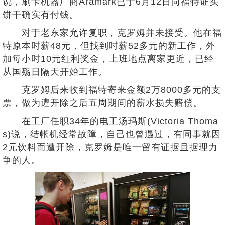
说，刷卡机器厂商Aramark已于6月12日向福特证实
饼干确实有付钱。
对于老东家允许复职，克罗姆并未接受。他在福
特原本时薪48元，但找到时薪52多元的新工作，外
加每小时10元红利奖金，上班地点离家更近，已经
从国殇日隔天开始工作。
克罗姆后来收到福特寄来金额2万8000多元的支
票，做为遭开除之后五周期间的薪水损失赔偿。
在工厂任职34年的电工汤玛斯(Victoria Thoma
s)说，结帐机经常故障，自己也曾遇过，有同事就因
2元饮料而遭开除，克罗姆是唯一留有证据且据理力
争的人。