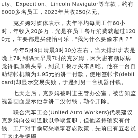
uty、Expedition、Lincoln Navigator等车款，约有
8000多名员工，2023年营收250亿元。
克罗姆对媒体表示，去年平均每周工作60小
时，年收入20多万，光是在员工餐厅消费就超过120
0元，主要都是买健怡可乐，“我为什么要偷东西？”
今年5月9日清晨3时30分左右，当天排班班表是
晚上7时到隔天早晨7时的克罗姆，因为患有糖尿病
觉得低血糖头晕，到员工餐厅买东西吃。他在一台自
助结帐机前为1.95元的饼干付款，使用签帐卡(debit
card)却显示交易失败，于是到另一台机器付钱。
七天之后，克罗姆被叫进主管办公室，被告知监
视器画面显示他拿饼干没付钱，勒令开除。
联合汽车工会(United Auto Workers)代表建议
克罗姆向公司道歉以争取复职，但他坚持确实有付
钱。工厂对于偷窃采取零容忍政策，先前已有五名员
工因此丢饭碗。