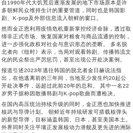
自1990年代大饥荒后逐渐发展的地下市场原本是许
多朝鲜民众维持生计的重要管道，同时也是韩国影
剧、K-pop及外部信息流入朝鲜的窗口。
然而金正恩利用疫情危机重新掌控经济命脉，透过取
缔非正式市场、恢复国家对粮食与商品流通的控制，
进一步强化政权对社会与意识形态的垄断。 多名脱
北者向《纽时》表示，当局对观看韩剧、传播韩流文
化的民众祭出严厉惩罚，甚至出现公开处决案例。
报道引述2023年逃往韩国的脱北者金日赫说法指
出，在他逃离前的三年间，当地至少发生约20起公
开处决事件，远超过此前20年的总和。 其中一名22
岁男子据称因散播韩剧与K-pop歌曲而遭枪决。
在国内高压统治持续升级的同时，金正恩也加快推进
核武与导弹计划。 朝鲜近年持续研发可搭载核弹头
的新型导弹，目标涵盖韩国、日本，甚至美国本土。
外界同时关注平壤正发展核动力潜舰及更先进的洲际