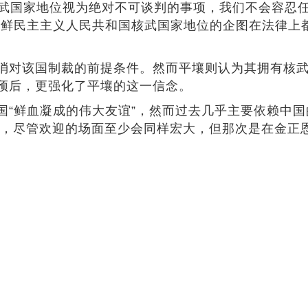
核武国家地位视为绝对不可谈判的事项，我们不会容忍任
朝鲜民主主义人民共和国核武国家地位的企图在法律上
消对该国制裁的前提条件。然而平壤则认为其拥有核武
预后，更强化了平壤的这一信念。
“鲜血凝成的伟大友谊”，然而过去几乎主要依赖中国
对比，尽管欢迎的场面至少会同样宏大，但那次是在金正