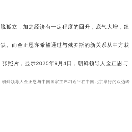
摆脱孤立，加之经济有一定程度的回升，底气大增，纽
或缺。而金正恩亦希望通过与俄罗斯的新关系从中方获
4日，朝鲜领导人金正恩与中国国家主席习近平在中国北京举行的双边峰