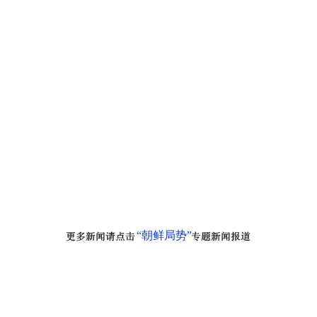
“朝鲜局势”