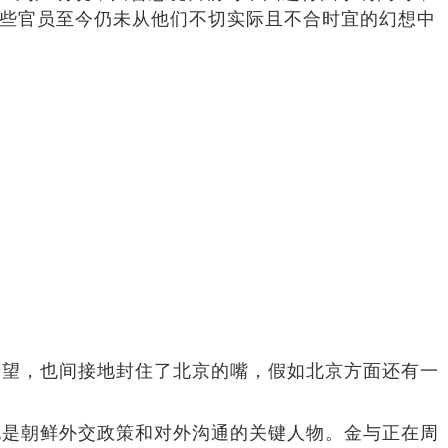
一些官员至今仍未从他们不切实际且不合时宜的幻想中
希望，也间接地封住了北京的嘴，假如北京方面还有一
也是朝鲜外交政策和对外沟通的关键人物。金与正在周