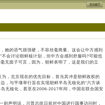
了，她的语气很强硬，不容丝毫商量。这会让中方感到
”不会讨论朝鲜核计划，但中方会感到舒服吗?可能也
京毫无面子可言，因为，朝鲜表明了，这是我们的立
认为，北京现在的优先目标，首当其冲是朝鲜政权的
一边，与平壤举行旨在实现朝鲜半岛无核化的“六方谈
无核化，甚至在2006-2017年间，中国在联合国安
发表一则声明说，川普总统日前对中国进行国事访问时，