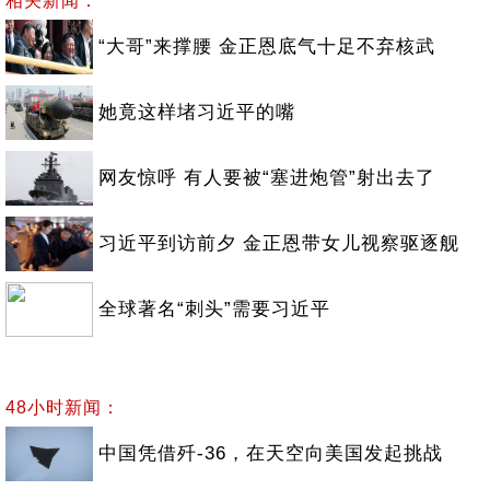
相关新闻：
“大哥”来撑腰 金正恩底气十足不弃核武
她竟这样堵习近平的嘴
网友惊呼 有人要被“塞进炮管”射出去了
习近平到访前夕 金正恩带女儿视察驱逐舰
全球著名“刺头”需要习近平
48小时新闻：
中国凭借歼-36，在天空向美国发起挑战