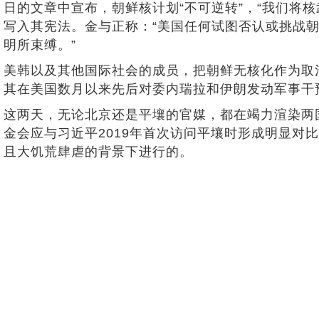
日的文章中宣布，朝鲜核计划“不可逆转”，“我们将
写入其宪法。金与正称：“美国任何试图否认或挑战
明所束缚。”
美韩以及其他国际社会的成员，把朝鲜无核化作为取
其在美国数月以来先后对委内瑞拉和伊朗发动军事干
这两天，无论北京还是平壤的官媒，都在竭力渲染两国
金会应与习近平2019年首次访问平壤时形成明显
且大饥荒肆虐的背景下进行的。