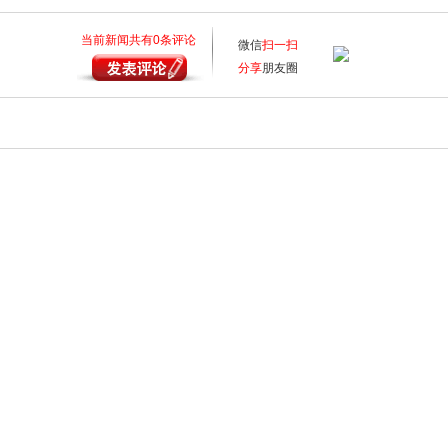
当前新闻共有
0
条评论
微信
扫一扫
分享
朋友圈