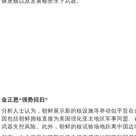
驱逐舰以及发展秘密水下武器。
金正恩“强势回归”
分析人士认为，朝鲜展示新的核设施等举动似乎旨在
因包括朝鲜拥核直接为美国强化亚太地区军事同盟、
武器失控风险。此外，朝鲜的核试验场地距离中国边