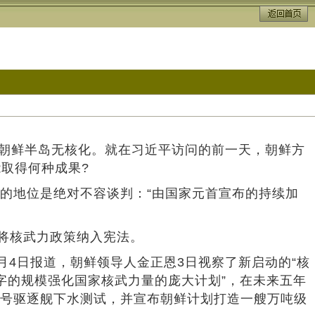
及朝鲜半岛无核化。就在习近平访问的前一天，朝鲜方
取得何种成果?
家的地位是绝对不容谈判：“由国家元首宣布的持续加
年将核武力政策纳入宪法。
4日报道，朝鲜领导人金正恩3日视察了新启动的“核
字的规模强化国家核武力量的庞大计划”，在未来五年
”号驱逐舰下水测试，并宣布朝鲜计划打造一艘万吨级