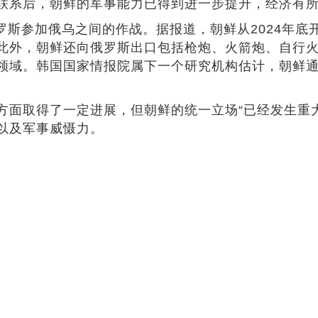
联系后，朝鲜的军事能力已得到进一步提升，经济有
罗斯参加俄乌之间的作战。据报道，朝鲜从2024年底
此外，朝鲜还向俄罗斯出口包括枪炮、火箭炮、自行
领域。韩国国家情报院属下一个研究机构估计，朝鲜通
方面取得了一定进展，但朝鲜的统一立场“已经发生重
以及军事威慑力。