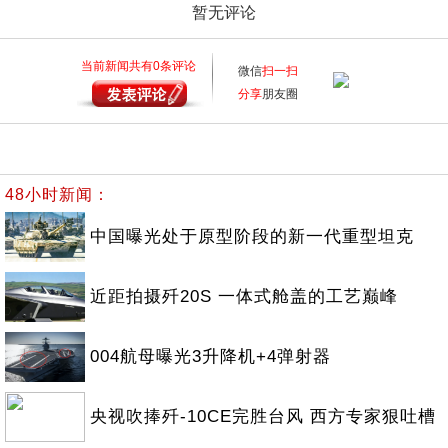
暂无评论
当前新闻共有
0
条评论
微信
扫一扫
分享
朋友圈
48小时新闻：
中国曝光处于原型阶段的新一代重型坦克
近距拍摄歼20S 一体式舱盖的工艺巅峰
004航母曝光3升降机+4弹射器
央视吹捧歼-10CE完胜台风 西方专家狠吐槽