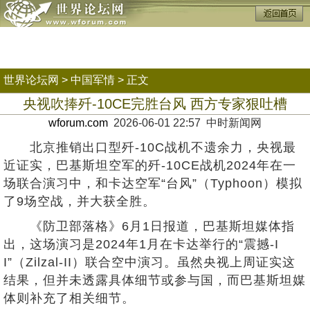
世界论坛网
>
中国军情
> 正文
央视吹捧歼-10CE完胜台风 西方专家狠吐槽
wforum.com
2026-06-01 22:57 中时新闻网
北京推销出口型歼-10C战机不遗余力，央视最
近证实，巴基斯坦空军的歼-10CE战机2024年在一
场联合演习中，和卡达空军“台风”（Typhoon）模拟
了9场空战，并大获全胜。
《防卫部落格》6月1日报道，巴基斯坦媒体指
出，这场演习是2024年1月在卡达举行的“震撼-I
I”（Zilzal-II）联合空中演习。虽然央视上周证实这
结果，但并未透露具体细节或参与国，而巴基斯坦媒
体则补充了相关细节。