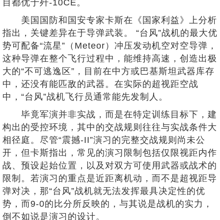
目都优于歼-10CE。
美国国防和国安专家卡斯在《国家利益》上分析
指出，关键差异在于导弹武装。 “台风”战机的最大优
势可配备“流星”（Meteor）冲压发动机空对空导弹，
这种导弹在整个飞行过程中，能维持高速，创造出极
大的“不可逃逸区”，目前在中方或巴基斯坦武器库存
中，还没有能匹敌的武器。在实际的超视距空战
中，“台风”战机飞行员通常能先发制人。
毕竟军演并非实战，而是在特定训练目标下，建
构出的受控环境，其中的交战规则往往与实战条件大
相径庭。尽管“震撼-II”演习的完整交战规则尚未公
开，但卡斯指出，常见的演习限制包括仅限视距内作
战、预设起始位置，以及对双方可使用武器或战术的
限制。若演习的重点是近距离机动，而不是超视距导
弹对决，那“台风”战机就无法发挥最具决定性的优
势，而9-0的比分所反映的，与其说是战机的实力，
倒不如说是演习的设计。