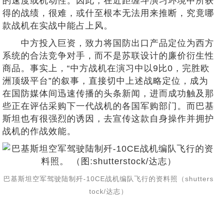
的速度或机动性。因此，在近距缠斗演习环境中所获
得的战绩，很难，或什至根本无法用来推断，究竟哪
款战机在实战中能占上风。
中方投入巨资，致力将国防出口产品定位为西方
系统的合法竞争对手，而不是苏联设计的廉价衍生性
商品。事实上，“中方战机在演习中以9比0，完胜欧
洲顶级平台”的叙事，直接切中上述战略定位，成为
在国防媒体间迅速传播的头条新闻，进而成功触及那
些正在评估采购下一代战机的各国军购部门。而巴基
斯坦也有很强烈的诱因，去宣传这款自身操作并拥护
战机的作战效能。
巴基斯坦空军驾驶陆制歼-10CE战机编队飞行的资料照（shutters
tock/达志）