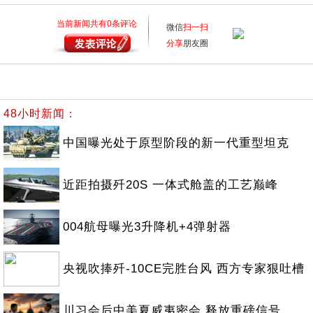
当前新闻共有
0
条评论
微信
扫一扫
分享
朋友圈
48小时新闻：
中国曝光处于原型阶段的新一代重型坦克
近距拍摄歼20S 一体式舱盖的工艺巅峰
004航母曝光3升降机+4弹射器
央视吹捧歼-10CE完胜台风 西方专家狠吐槽
川习会后中美夏威夷密会 释放重磅信号