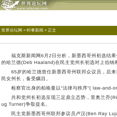
世界论坛网
>
时事新闻
> 正文
福克斯新闻网6月2日分析，新墨西哥州初选结果
的哈兰德(Deb Haaland)在民主党州长初选对上伯纳利欧郡(
65岁的哈兰德曾任新墨西哥州联邦众议员，后来
民女州长，备受瞩目。
检察官出身的柏格曼以“法律与秩序”( law-and
共和党州长初选呈现三足鼎立态势，里奥兰乔(Rio Ranc
ug Turner)争取提名。
民主党新墨西哥州联邦参议员卢汉(Ben Ray Lujá