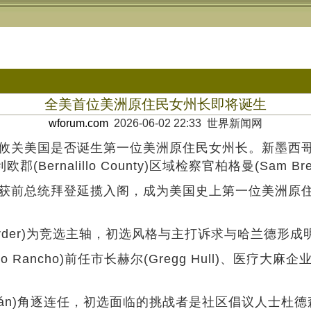
全美首位美洲原住民女州长即将诞生
wforum.com
2026-06-02 22:33 世界新闻网
攸关美国是否诞生第一位美洲原住民女州长。新墨西哥
Bernalillo County)区域检察官柏格曼(Sam Bre
获前总统拜登延揽入阁，成为美国史上第一位美洲原住
-order)为竞选主轴，初选风格与主打诉求与哈兰德形
ho)前任市长赫尔(Gregg Hull)、医疗大麻企业家罗
n)角逐连任，初选面临的挑战者是社区倡议人士杜德森(Ma