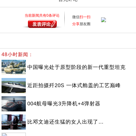
当前新闻共有
0
条评论
微信
扫一扫
分享
朋友圈
48小时新闻：
中国曝光处于原型阶段的新一代重型坦克
近距拍摄歼20S 一体式舱盖的工艺巅峰
004航母曝光3升降机+4弹射器
比邓文迪还生猛的女人出现了…