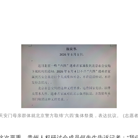
安门母亲群体就北京警方取缔‘六四’集体祭奠，表达抗议。 (志愿者
次严重。贵州人权研讨会成员何先生告诉记者：“我