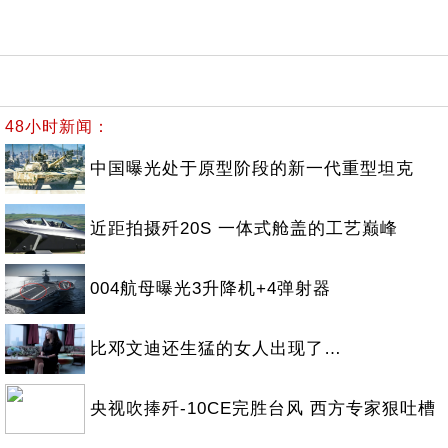
48小时新闻：
中国曝光处于原型阶段的新一代重型坦克
近距拍摄歼20S 一体式舱盖的工艺巅峰
004航母曝光3升降机+4弹射器
比邓文迪还生猛的女人出现了…
央视吹捧歼-10CE完胜台风 西方专家狠吐槽