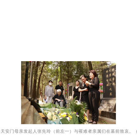
4年天安门母亲发起人张先玲（前左一）与罹难者亲属们在墓前致哀。