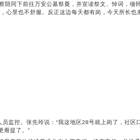
察陪同下前往万安公墓祭奠，并宣读祭文、悼词，缅怀
慌，心里也不舒服。反正这边每天都有岗，今天所长也
员监控。张先玲说：“我这地区28号就上岗了，社区
更甭提了。”