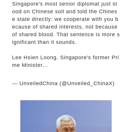
Singapore's most senior diplomat just st
ood on Chinese soil and told the Chines
e state directly: we cooperate with you b
ecause of shared interests, not because
of shared blood. That sentence is more s
ignificant than it sounds.
Lee Hsien Loong, Singapore's former Pri
me Minister…
pic.twitter.com/GZVgTg08
9t
— UnveiledChina (@Unveiled_ChinaX)
May 24, 2026