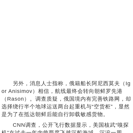
另外，消息人士指称，俄籍船长阿尼西莫夫（Ig
or Anisimov）相信，航线最终会转向朝鲜罗先港
（Rason）。调查质疑，俄国境内有完善铁路网，却
选择绕行半个地球运送两台起重机与“空货柜”，显然
是为了在抵达朝鲜后能自行卸载敏感货物。
CNN调查，公开飞行数据显示，美国核武“嗅探
机”在过去一年内曾两度飞越沉船海域。沉没一周