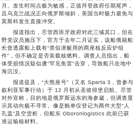
月。发生时间点极为敏感，正值拜登政府任期尾声，
且乌克兰战况正向俄罗斯倾斜，美国当时极力避免与
莫斯科发生直接冲突。
报道指出，尽管西班牙政府对此三缄其口，但在
野党议员施压下，官方于去年二月证实，该船俄籍船
长曾透露船上载有“类似潜艇用的两座核反应炉组
件”，但不确定是否装载核燃料。调查人员指出，船
体受损情况疑似遭“罕见鱼雷”击穿，导致船只在地中
海沉没。
报道提及，“大熊座号”（又名 Sparta 3，曾参与
叙利亚军事行动）于 12 月初从圣彼得堡启航。尽管
对外宣称，目的地是俄罗斯远东的海参崴，但调查显
示其动向极不寻常。像是舱单仅登记为两件大型“人
孔盖”及空货柜，但船东 Oboronlogistics 此前已获
准运输核材料。