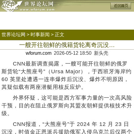
世界论坛网
>
时事新闻
> 正文
一艘开往朝鲜的俄籍货轮离奇沉没…
wforum.com
2026-05-12 18:50 新头壳
CNN最新调查揭露，一艘可能开往朝鲜的俄罗
斯货轮“大熊座号”（Ursa Major），于西班牙海岸约
60 英里处遭遇一连串爆炸后沉没、爆炸不明原因，
其疑似载有两座潜艇用核反应炉。
外界怀疑，这可能是西方军事力量的一次高风险
干预，目的在阻止俄罗斯向其盟友朝鲜提供核技术升
级。
CNN报道，“大熊座号”于 2024 年 12 月 23 日
沉没，时值金正恩派兵援助俄军入侵乌克兰后仅两个