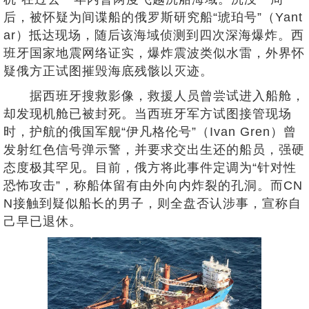
后，被怀疑为间谍船的俄罗斯研究船“琥珀号”（Yant
ar）抵达现场，随后该海域侦测到四次深海爆炸。西
班牙国家地震网络证实，爆炸震波类似水雷，外界怀
疑俄方正试图摧毁海底残骸以灭迹。
据西班牙搜救影像，救援人员曾尝试进入船舱，
却发现机舱已被封死。当西班牙军方试图接管现场
时，护航的俄国军舰“伊凡格伦号”（Ivan Gren）曾
发射红色信号弹示警，并要求交出生还的船员，强硬
态度极其罕见。目前，俄方将此事件定调为“针对性
恐怖攻击”，称船体留有由外向内炸裂的孔洞。而CN
N接触到疑似船长的男子，则全盘否认涉事，宣称自
己早已退休。