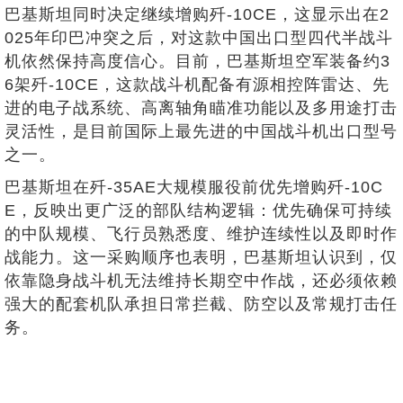
巴基斯坦同时决定继续增购歼-10CE，这显示出在2
025年印巴冲突之后，对这款中国出口型四代半战斗
机依然保持高度信心。目前，巴基斯坦空军装备约3
6架歼-10CE，这款战斗机配备有源相控阵雷达、先
进的电子战系统、高离轴角瞄准功能以及多用途打击
灵活性，是目前国际上最先进的中国战斗机出口型号
之一。
巴基斯坦在歼-35AE大规模服役前优先增购歼-10C
E，反映出更广泛的部队结构逻辑：优先确保可持续
的中队规模、飞行员熟悉度、维护连续性以及即时作
战能力。这一采购顺序也表明，巴基斯坦认识到，仅
依靠隐身战斗机无法维持长期空中作战，还必须依赖
强大的配套机队承担日常拦截、防空以及常规打击任
务。