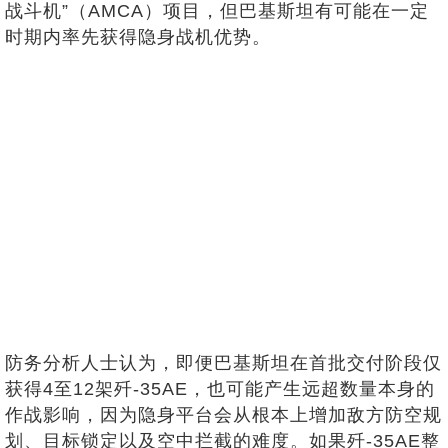
战斗机”（AMCA）项目，但巴基斯坦有可能在一定
时期内率先获得隐身战机优势。
防务分析人士认为，即便巴基斯坦在首批交付阶段仅
获得4至12架歼-35AE，也可能产生远超数量本身的
作战影响，因为隐身平台会从根本上增加敌方防空规
划、目标锁定以及空中拦截的难度。如果歼-35AE整