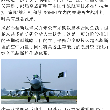
员声称，那场空战证明了中国作战航空技术在对抗包
括“阵风”战斗机和苏-30MKI在内的先进西方战斗机
时具有显著效果。
虽然巴基斯坦当局并未公布采购数量和合同金额，但
越来越多的防务分析人士认为，这是一项分阶段推进
的长期转型战略，目的在于平衡印度规模远超巴基斯
坦的空中力量，同时将具备生存能力的隐身突防能力
纳入巴基斯坦作战体系。
这一路线图还反映出，巴基斯坦正愈发重视同时保