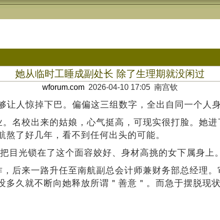
她从临时工睡成副处长 除了生理期就没闲过
wforum.com
2026-04-10 17:05 南宫钦
，都够让人惊掉下巴。偏偏这三组数字，全出自同一个人
学毕业。名校出来的姑娘，心气挺高，可现实很打脸。她
航熬了好几年，看不到任何出头的可能。
，把目光锁在了这个面容姣好、身材高挑的女下属身上
航工作，后来一路升任至南航副总会计师兼财务部总经理
没多久就不断向她释放所谓＂善意＂。而急于摆脱现