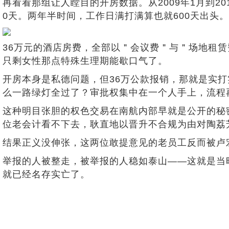
再看看那组让人瞠目的开房数据。从2009年1月到2
0天。两年半时间，工作日满打满算也就600天出头。
36万元的酒店房费，全部以＂会议费＂与＂场地租
只剩女性那点特殊生理期能歇口气了。
开房本身是私德问题，但36万公款报销，那就是实
么一路绿灯全过了？审批权集中在一个人手上，流程
这种明目张胆的权色交易在南航内部早就是公开的秘
位老会计看不下去，耿直地以晋升不合规为由对陶荔
结果正义没伸张，这两位敢提意见的老员工反而被卢
举报的人被整走，被举报的人稳如泰山——这就是当
就已经名存实亡了。