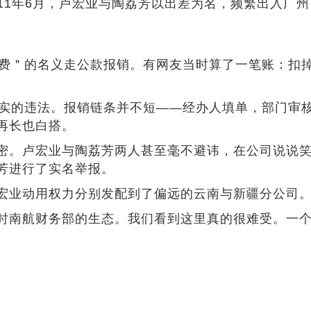
011年6月，卢宏业与陶荔芳以出差为名，频繁出入广
赁费＂的名义走公款报销。有网友当时算了一笔账：扣
打实的违法。报销链条并不短——经办人填单，部门审
再长也白搭。
密。卢宏业与陶荔芳两人甚至毫不避讳，在公司说说
芳进行了实名举报。
宏业动用权力分别发配到了偏远的云南与新疆分公司
时南航财务部的生态。我们看到这里真的很难受。一