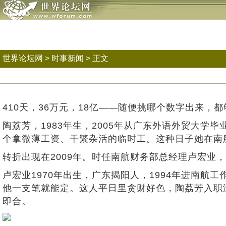
世界论坛网
>
时事新闻
> 正文
410天，36万元，18亿——随便挑哪个数字出来
陶荔芳，1983年生，2005年从广东外语外贸大
个拿微薄工资、干繁杂活的临时工。这种日子她在南
转折出现在2009年。时任南航财务部总经理卢宏业
卢宏业1970年出生，广东揭阳人，1994年进南
他一支笔就能定。这人平日里贪财好色，陶荔芳入职
即合。