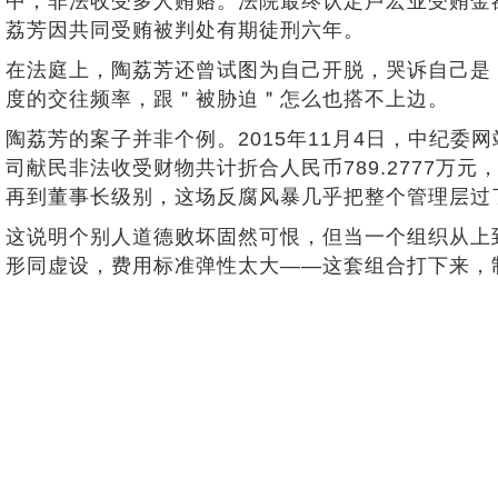
中，非法收受多人贿赂。法院最终认定卢宏业受贿金额
荔芳因共同受贿被判处有期徒刑六年。
在法庭上，陶荔芳还曾试图为自己开脱，哭诉自己是＂
度的交往频率，跟＂被胁迫＂怎么也搭不上边。
陶荔芳的案子并非个例。2015年11月4日，中纪委
司献民非法收受财物共计折合人民币789.2777万
再到董事长级别，这场反腐风暴几乎把整个管理层过
这说明个别人道德败坏固然可恨，但当一个组织从上
形同虚设，费用标准弹性太大——这套组合打下来，