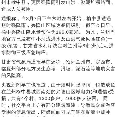
州市榆中县，更因强降雨引发山洪，淤泥堆积路面，
造成人员被困。
通报称，自8月7日下午六时左右开始，榆中县遭遇
短时强降雨，兴隆山区域达暴雨级别，截至今日早，
榆中兴隆山降水量预估为195.0毫米。 为此，兰州当
地官方已发布中小河流洪水及山洪气象风险红色(一
级)预警，甘肃省水利厅决定对兰州等8市(州)启动洪
水防御三级应急响应。
甘肃省气象局通报早前还称，预计兰州市、定西市、
临夏州部分地方发生崩塌、滑坡、泥石流等地质灾害
的风险高。
央视新闻早前也报道，由于短时间强降雨，也造成位
在兰州榆中县城西南处的兴隆山区域电力(和通信)受
损，共有4个村、1300多户、4000多人被困。 同
时，社交平台上亦有部分建筑遭淹，导致民众或游客
受困的信息传出，陆媒画面可见车辆在泥流中被冲