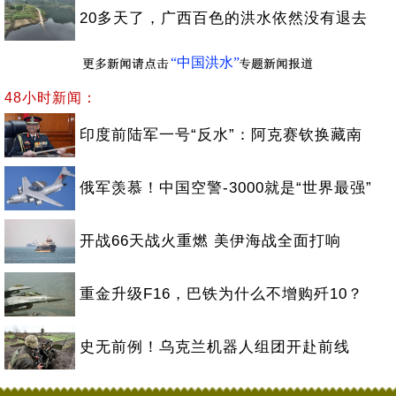
20多天了，广西百色的洪水依然没有退去
“中国洪水”
48小时新闻：
印度前陆军一号“反水”：阿克赛钦换藏南
俄军羡慕！中国空警-3000就是“世界最强”
开战66天战火重燃 美伊海战全面打响
重金升级F16，巴铁为什么不增购歼10？
史无前例！乌克兰机器人组团开赴前线