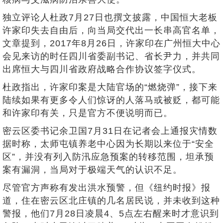
独立评论人杜政7月27日也撰文披露，中国恒大老板
许家印失去自由后，向当局交代出一长串高官名单，
文章提到，2017年8月26日，许家印在广州恒大中心
会见来访的时任四川省委副书记、省长尹力，并共同
出席恒大与四川省政府战略合作协议签字仪式。
杜政指出，许家印案是大陆官场的“燃烧弹”，接下来
陆续如果有更多令人们惊讶的人落马或被贬，都可能
和许家印有关，只是官方不便说明而已。
密云区委书记余卫国7月31日在记者会上通报灾情数
据时称，太师屯镇养老中心因为长期以来位于“安全
区”，并没有列入防汛应急预案的转移范围，坦承预
案有漏洞，当局对于极端天气的认识不足。
尽管官方声称有发出洪水预警，但《纽约时报》报
道，住在密云区北庄镇的几名居民说，并未收到这种
警报，他们7月28日凌晨4、5点左右醒来时才意识到