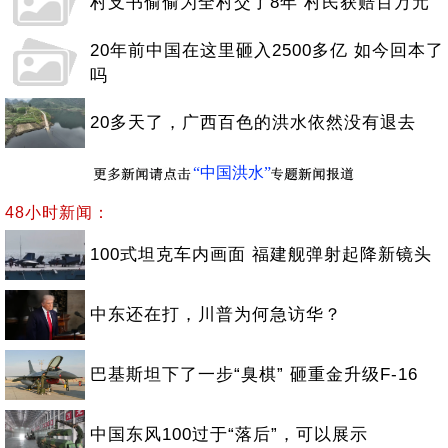
村支书偷偷为全村交了8年 村民获赔百万元
20年前中国在这里砸入2500多亿 如今回本了
吗
20多天了，广西百色的洪水依然没有退去
“中国洪水”
48小时新闻：
100式坦克车内画面 福建舰弹射起降新镜头
中东还在打，川普为何急访华？
巴基斯坦下了一步“臭棋” 砸重金升级F-16
中国东风100过于“落后”，可以展示