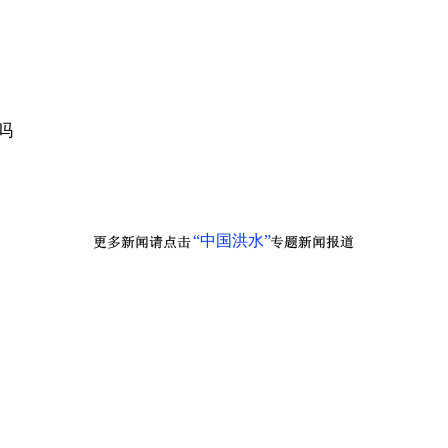
吗
“中国洪水”