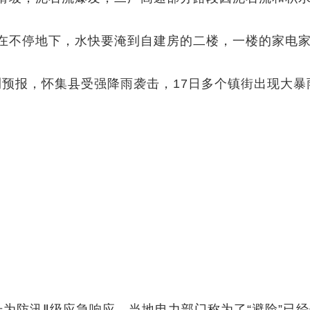
不停地下，水快要淹到自建房的二楼，一楼的家电家
测预报，怀集县受强降雨袭击，17日多个镇街出现大暴
为防汛Ⅱ级应急响应。当地电力部门称为了“避险”已