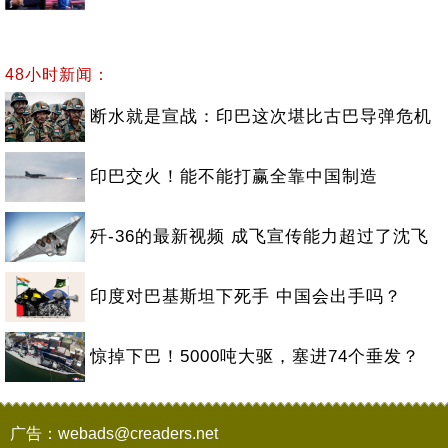
48小时新闻：
断水就是宣战：印巴这次堪比古巴导弹危机
印巴交火！能不能打赢全靠中国制造
歼-36的最新视频 成飞宣传能力超过了沈飞
印度对巴基斯坦下死手 中国会出手吗？
惊掉下巴！5000吨大驱，塞进74个垂发？
广告：webads@creaders.net