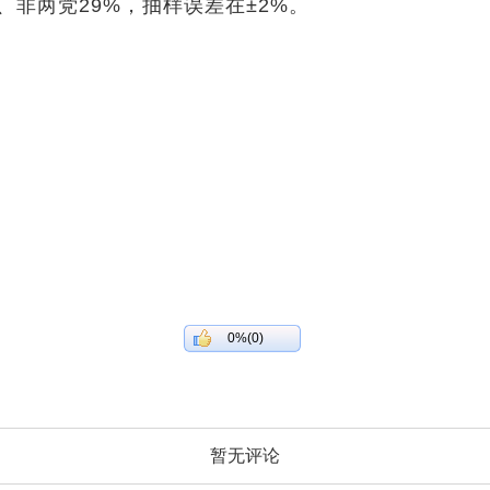
、非两党29%，抽样误差在±2%。
0%(0)
暂无评论