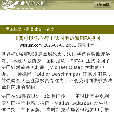
世界论坛网
>
世界体育
> 正文
川普可以你不行！法国申诉遭FIFA驳回
wforum.com
2026-07-08 20:51 国际体育
世界杯8强赛明凌晨点燃战火，法国将遭遇强敌摩洛
哥。 不过大战前夕，国际足联（FIFA）正式驳回了
法国针对前锋奥利塞（Michael Olise）黄牌的申
诉。 主帅德尚（Didier Deschamps）证实此消息，
并强调全队已凝聚极高专注力，不会受到判决或执法
裁判国籍的影响。
法国在16强赛以1：0险胜巴拉圭，不过比赛中奥利
塞与巴拉圭中场加拉萨（Matías Galarza）发生肢
体冲突，吞下黄牌。 当时加拉萨痛苦倒地并用手捂