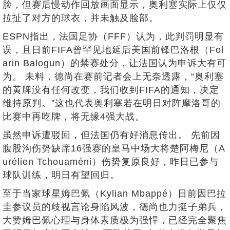
脸，但赛后慢动作回放画面显示，奥利塞实际上仅仅
拉扯了对方的球衣，并未触及脸部。
ESPN指出，法国足协（FFF）认为，此判罚明显有
误，且日前FIFA曾罕见地延后美国前锋巴洛根（Fol
arin Balogun）的禁赛处分，让法国认为申诉大有可
为。 未料，德尚在赛前记者会上无奈透露，“奥利塞
的黄牌没有任何改变，我们收到FIFA的通知，决定
维持原判。”这也代表奥利塞若在明日对阵摩洛哥的
比赛中再吃牌，将无缘4强大战。
虽然申诉遭驳回，但法国仍有好消息传出。 先前因
腹股沟伤势缺席16强赛的皇马中场大将楚阿梅尼（A
urélien Tchouaméni）伤势复原良好，昨日已参与
球队训练，明日有望回归。
至于当家球星姆巴佩（Kylian Mbappé）日前因巴拉
圭参议员的歧视言论身陷风波，德尚也力挺子弟兵，
大赞姆巴佩心理与身体素质极为强悍，已经完全聚焦