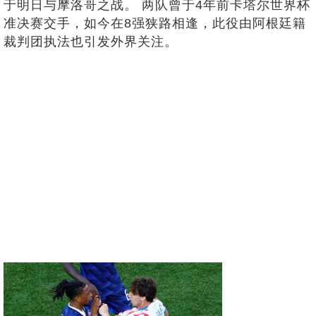
于明日与摩洛哥之战。 两队曾于4年前卡塔尔世界杯
准决赛交手，如今在8强狭路相逢，此役由阿根廷籍
裁判团执法也引发外界关注。