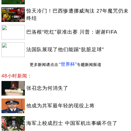
惊天冷门！巴西惨遭挪威淘汰 27年魔咒仍未
终结
巴洛根“吃红”获准出赛 川普：谢谢FIFA
法国队展现了他们能踢“肮脏足球”
“世界杯”
48小时新闻：
张召忠为何消失了
他成为共军最年轻的现役上将
海军上校成烈士 中国军机出事瞒不住了