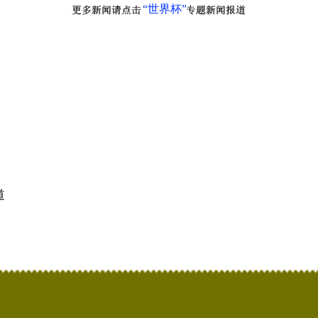
“世界杯”
道