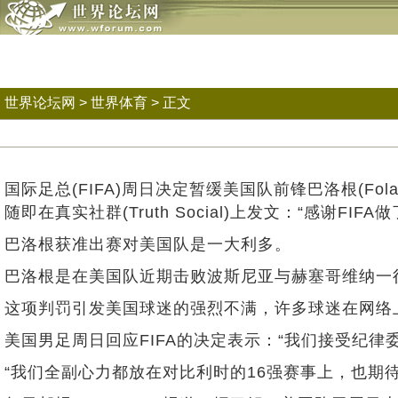
世界论坛网
>
世界体育
> 正文
国际足总(FIFA)周日决定暂缓美国队前锋巴洛根(Fo
随即在真实社群(Truth Social)上发文：“感谢FI
巴洛根获准出赛对美国队是一大利多。
巴洛根是在美国队近期击败波斯尼亚与赫塞哥维纳一役中，
这项判罚引发美国球迷的强烈不满，许多球迷在网络
美国男足周日回应FIFA的决定表示：“我们接受纪
“我们全副心力都放在对比利时的16强赛事上，也期