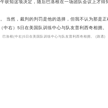
于周日上午获知这项决定，随后巴洛根在一场团队会议上才得
。
。 当然，裁判的判罚是他的选择，但我不认为那是正
巴洛根(中右)5日在美国队训练中心与队友普利西奇相拥。 (路透)