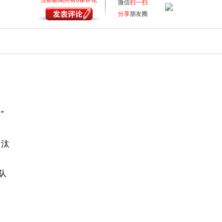
当前新闻共有
0
条评论
微信
扫一扫
分享
朋友圈
”
淘汰
队