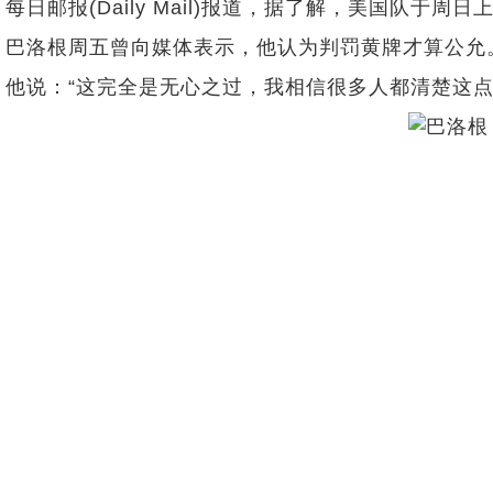
每日邮报(Daily Mail)报道，据了解，美国队
巴洛根周五曾向媒体表示，他认为判罚黄牌才算公允
他说：“这完全是无心之过，我相信很多人都清楚这点