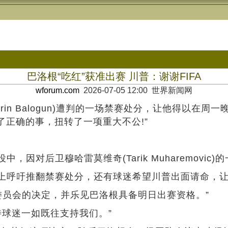
巴洛根“吃红”获准出赛 川普：谢谢FIFA
wforum.com
2026-07-05 12:00 世界新闻网
larin Balogun)遭判的一场禁赛处分，让他得以
FA做了正确的事，扭转了一项重大不公!”
因对后卫穆哈雷莫维奇(Tarik Muharemovic
上呼吁推翻禁赛处分，还有球迷希望川普出面请命，
律委员会的决定，并乐见巴洛根具备明日出赛资格。”
待球迷一如既往支持我们。”