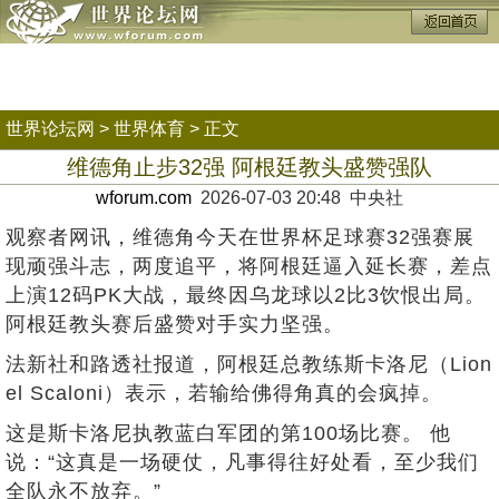
世界论坛网
>
世界体育
> 正文
维德角止步32强 阿根廷教头盛赞强队
wforum.com
2026-07-03 20:48 中央社
观察者网讯，维德角今天在世界杯足球赛32强赛展
现顽强斗志，两度追平，将阿根廷逼入延长赛，差点
上演12码PK大战，最终因乌龙球以2比3饮恨出局。
阿根廷教头赛后盛赞对手实力坚强。
法新社和路透社报道，阿根廷总教练斯卡洛尼（Lion
el Scaloni）表示，若输给佛得角真的会疯掉。
这是斯卡洛尼执教蓝白军团的第100场比赛。 他
说：“这真是一场硬仗，凡事得往好处看，至少我们
全队永不放弃。”