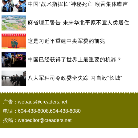
中国“战术指挥长”神秘死亡 喉舌集体噤声
麻省理工警告 未来华北平原不宜人类居住
这是习近平重建中央军委的前兆
中国已经获得了世界上最重要的机器？
八大军种司令政委全失踪 习自毁“长城”
广告：webads@creaders.net
电话：604-438-6008,604-438-6080
投稿：webeditor@creaders.net