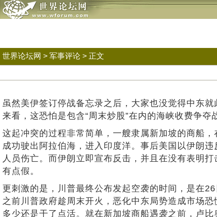
世界论坛网
>
军事评论
> 正文
虽然美伊签订停战备忘录之后，大家也没觉得中东就
来看，这恐怕是包含“周末炒股”在内的海峡收费争夺
这起冲突的过程非常简单，一艘隶属新加坡的商船，
成功驶出阿拉伯海，进入印度洋。事后美国以伊朗违
人员伤亡。而伊朗立即宣布反击，并且在没有表明打
有点假。
更刺激的是，川普最终公布发起空袭的时间，是在26
之前川普政府趁周末开火，恶化中东局势造成市场恐
多少还是干了点活。就在新加坡商船遇袭之前，卢比