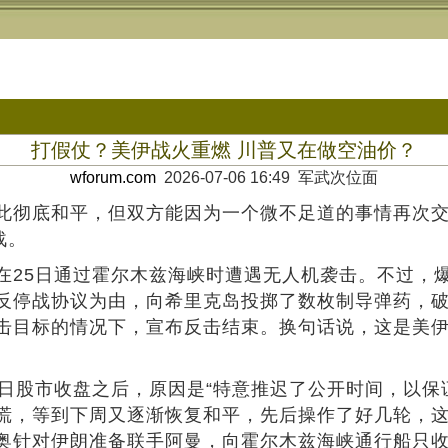
打假仗？美伊战火重燃 川普又在做空油价？
wforum.com
2026-07-06 16:49 军武次位面
此彻底和平，但双方能因为一个微不足道的事情再次
战。
在25日通过霍尔木兹海峡时遭遇无人机袭击。不过，
反停战协议为由，向希里克岛投掷了数枚制导弹药，
击目标的情况下，宣布反击结束。换句话说，这是美
日股市收盘之后，原因是“特意推迟了公开时间，以保
慌，等到下周又逐渐恢复和平，先后操作了好几轮，
奥针对伊朗准备联手阿曼，向霍尔木兹海峡通行船只